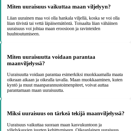
Miten uuraisuus vaikuttaa maan viljelyyn?
Liian uurainen maa voi olla hankala viljellä, koska se voi olla
liian tiivistä tai vettä läpäisemätöntä. Toisaalta liian vähäinen
uuraisuus voi johtaa maan eroosioon ja ravinteiden
huuhtoutumiseen.
Miten uuraisuutta voidaan parantaa
maanviljelyssä?
Uuraisuutta voidaan parantaa esimerkiksi muokkaamalla maata
oikeaan aikaan ja oikealla tavalla. Maan muokkaaminen, kuten
kyntö ja muut maanparannustoimenpiteet, voivat auttaa
parantamaan maan uuraisuutta.
Miksi uuraisuus on tärkeä tekijä maanviljelyssä?
Uuraisuus vaikuttaa suoraan maan kasvukuntoon ja
viljelykasvien juurten kehittymiseen. Oikeanlainen uuraisuus