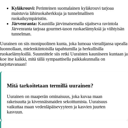
Kyläkrouvi:
Perinteinen suomalainen kyläkrouvi tarjoaa
maistuvia lähiruokaherkkuja ja tunnelmallisen
ruokailuympäristön.
Järvenranta:
Kauniilla järvimaisemalla sijaitseva ravintola
Järvenranta tarjoaa gourmet-tason ruokaelämyksiä ja viihtyisän
tunnelman.
Uurainen on siis monipuolinen kunta, joka lumoaa vierailijansa upealla
luonnollaan, mielenkiintoisilla tapahtumilla ja herkullisilla
ruokaelämyksillä. Suunnittele siis retki Uuraisten kauniiseen kuntaan ja
koe itse kaikki, mitä tällä sympaattisella paikkakunnalla on
tarjottavanaan!
Mitä tarkoitetaan termillä uurainen?
Uurainen on maaperän ominaisuus, joka kuvaa maan
rakeisuutta ja kivennäismaiden sekoittumista. Uuraisuus
vaikuttaa maan vedenläpäisevyyteen ja kasvien juurten
kasvuun.