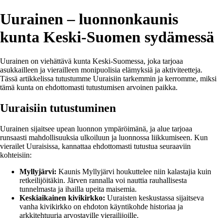
Uurainen – luonnonkaunis
kunta Keski-Suomen sydämessä
Uurainen on viehättävä kunta Keski-Suomessa, joka tarjoaa
asukkailleen ja vierailleen monipuolisia elämyksiä ja aktiviteetteja.
Tässä artikkelissa tutustumme Uuraisiin tarkemmin ja kerromme, miksi
tämä kunta on ehdottomasti tutustumisen arvoinen paikka.
Uuraisiin tutustuminen
Uurainen sijaitsee upean luonnon ympäröimänä, ja alue tarjoaa
runsaasti mahdollisuuksia ulkoiluun ja luonnossa liikkumiseen. Kun
vierailet Uuraisissa, kannattaa ehdottomasti tutustua seuraaviin
kohteisiin:
Myllyjärvi:
Kaunis Myllyjärvi houkuttelee niin kalastajia kuin
retkeilijöitäkin. Järven rannalla voi nauttia rauhallisesta
tunnelmasta ja ihailla upeita maisemia.
Keskiaikainen kivikirkko:
Uuraisten keskustassa sijaitseva
vanha kivikirkko on ehdoton käyntikohde historiaa ja
arkkitehtuuria arvostaville vierailijoille.