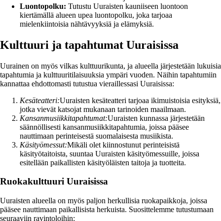
Luontopolku:
Tutustu Uuraisten kauniiseen luontoon
kiertämällä alueen upea luontopolku, joka tarjoaa
mielenkiintoisia nähtävyyksiä ja elämyksiä.
Kulttuuri ja tapahtumat Uuraisissa
Uurainen on myös vilkas kulttuurikunta, ja alueella järjestetään lukuisia
tapahtumia ja kulttuuritilaisuuksia ympäri vuoden. Näihin tapahtumiin
kannattaa ehdottomasti tutustua vieraillessasi Uuraisissa:
Kesäteatteri:
Uuraisten kesäteatteri tarjoaa ikimuistoisia esityksiä,
jotka vievät katsojat mukanaan tarinoiden maailmaan.
Kansanmusiikkitapahtumat:
Uuraisten kunnassa järjestetään
säännöllisesti kansanmusiikkitapahtumia, joissa pääsee
nauttimaan perinteisestä suomalaisesta musiikista.
Käsityömessut:
Mikäli olet kiinnostunut perinteisistä
käsityötaitoista, suuntaa Uuraisten käsityömessuille, joissa
esitellään paikallisten käsityöläisten taitoja ja tuotteita.
Ruokakulttuuri Uuraisissa
Uuraisten alueella on myös paljon herkullisia ruokapaikkoja, joissa
pääsee nauttimaan paikallisista herkuista. Suosittelemme tutustumaan
seuraaviin ravintoloihin: