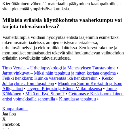
Kierrättäminen vähentää materiaalin päätyminen kaatopaikoille ja
siten pienentää ympäristövaikutuksia.
Millaisia erilaisia käyttökohteita vaaherkumpu voi
tarjota tulevaisuudessa?
Vaaherkumpua voidaan hyödyntää entistä laajemmin esimerkiksi
rakennusmateriaaleissa, autojen eristysmateriaaleissa,
urheiluvälineissä ja elektroniikkalaitteissa. Sen kevyt rakenne ja
monipuoliset ominaisuudet tekevät siitä houkuttelevan vaihtoehdon
erilaisiin sovelluksiin tulevaisuudessa.
Timo Vertala – Urheilupsykologi ja Menestyksen Taustavoima
•
Jarrut vinkuvat – Miksi näin tapahtuu ja miten korjata ongelma
•
Feikki henkkarit: Kuinka väärentää ikä henkkareihin
•
Kesko
Johtoryhmä: Toimitusjohtaja
•
Maailman Suurin Krokotiili ja Isoin
Alligaattori
•
Jevgeni Prigozin ja Hänen Vaikutuksensa
•
Jonne
Kähkönen
•
Mikä on Byd Suomi?
•
Gettomasa: Keskisuomalainen
artisti voimakkailla sanomilla
•
Kinnulassa tapahtuu
•
K
aupankautta
Jaa iloa
X
Facebook