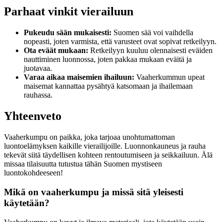
Parhaat vinkit vierailuun
Pukeudu sään mukaisesti:
Suomen sää voi vaihdella
nopeasti, joten varmista, että varusteet ovat sopivat retkeilyyn.
Ota eväät mukaan:
Retkeilyyn kuuluu olennaisesti eväiden
nauttiminen luonnossa, joten pakkaa mukaan eväitä ja
juotavaa.
Varaa aikaa maisemien ihailuun:
Vaaherkummun upeat
maisemat kannattaa pysähtyä katsomaan ja ihailemaan
rauhassa.
Yhteenveto
Vaaherkumpu on paikka, joka tarjoaa unohtumattoman
luontoelämyksen kaikille vierailijoille. Luonnonkauneus ja rauha
tekevät siitä täydellisen kohteen rentoutumiseen ja seikkailuun. Älä
missaa tilaisuutta tutustua tähän Suomen mystiseen
luontokohdeeseen!
Mikä on vaaherkumpu ja missä sitä yleisesti
käytetään?