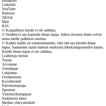
Instagram
LinkedIn
YouTube
Pinterest
TikTok
Mail
RSS
© Kaupallinen käyttö ei ole sallittua.
© Sisältöä ei saa kopioida ilman lupaa. Jotkut sivuston linkit voivat
antaa meille palkkion ostoista.
© Kaikki sisältö on omaisuuttamme, eikä sitä saa käyttää ilman
lupaa. Saatamme saada maksut ostoksista liikekumppaneiden kautta.
Käyttö ilman lupaa ei ole sallittua.
Lisätietoja meistä
Tausta
Arvomme
Toimittajat
Lahjoittaa
Osoitteemme
Koordinointi
Palveluntarjoaja
Sponsori
Yhteistyökumppani
Joukkueen jäsen
Median yhteyshenkilö