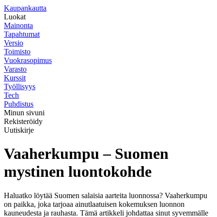
K
aupankautta
Luokat
Mainonta
Tapahtumat
Versio
Toimisto
Vuokrasopimus
Varasto
Kurssit
Työllisyys
Tech
Puhdistus
Minun sivuni
Rekisteröidy
Uutiskirje
Vaaherkumpu – Suomen
mystinen luontokohde
Haluatko löytää Suomen salaisia aarteita luonnossa? Vaaherkumpu
on paikka, joka tarjoaa ainutlaatuisen kokemuksen luonnon
kauneudesta ja rauhasta. Tämä artikkeli johdattaa sinut syvemmälle