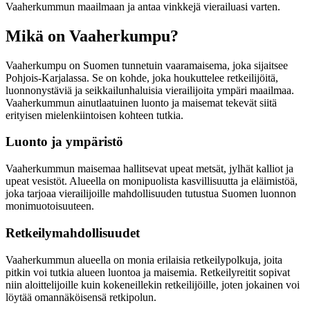
Vaaherkummun maailmaan ja antaa vinkkejä vierailuasi varten.
Mikä on Vaaherkumpu?
Vaaherkumpu on Suomen tunnetuin vaaramaisema, joka sijaitsee
Pohjois-Karjalassa. Se on kohde, joka houkuttelee retkeilijöitä,
luonnonystäviä ja seikkailunhaluisia vierailijoita ympäri maailmaa.
Vaaherkummun ainutlaatuinen luonto ja maisemat tekevät siitä
erityisen mielenkiintoisen kohteen tutkia.
Luonto ja ympäristö
Vaaherkummun maisemaa hallitsevat upeat metsät, jylhät kalliot ja
upeat vesistöt. Alueella on monipuolista kasvillisuutta ja eläimistöä,
joka tarjoaa vierailijoille mahdollisuuden tutustua Suomen luonnon
monimuotoisuuteen.
Retkeilymahdollisuudet
Vaaherkummun alueella on monia erilaisia retkeilypolkuja, joita
pitkin voi tutkia alueen luontoa ja maisemia. Retkeilyreitit sopivat
niin aloittelijoille kuin kokeneillekin retkeilijöille, joten jokainen voi
löytää omannäköisensä retkipolun.