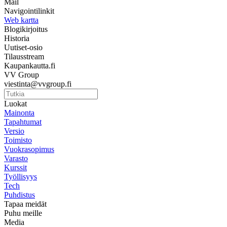
Mail
Navigointilinkit
Web kartta
Blogikirjoitus
Historia
Uutiset-osio
Tilausstream
Kaupankautta.fi
VV Group
viestinta@vvgroup.fi
Luokat
Mainonta
Tapahtumat
Versio
Toimisto
Vuokrasopimus
Varasto
Kurssit
Työllisyys
Tech
Puhdistus
Tapaa meidät
Puhu meille
Media