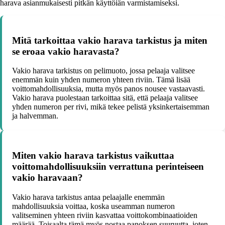
harava asianmukaisesti pitkän käyttöiän varmistamiseksi.
Mitä tarkoittaa vakio harava tarkistus ja miten
se eroaa vakio haravasta?
Vakio harava tarkistus on pelimuoto, jossa pelaaja valitsee
enemmän kuin yhden numeron yhteen riviin. Tämä lisää
voittomahdollisuuksia, mutta myös panos nousee vastaavasti.
Vakio harava puolestaan tarkoittaa sitä, että pelaaja valitsee
yhden numeron per rivi, mikä tekee pelistä yksinkertaisemman
ja halvemman.
Miten vakio harava tarkistus vaikuttaa
voittomahdollisuuksiin verrattuna perinteiseen
vakio haravaan?
Vakio harava tarkistus antaa pelaajalle enemmän
mahdollisuuksia voittaa, koska useamman numeron
valitseminen yhteen riviin kasvattaa voittokombinaatioiden
määrää. Toisaalta tämä myös nostaa panoksen suuruutta, joten