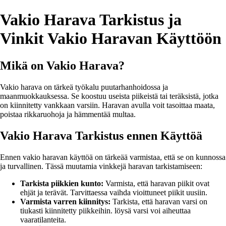
Vakio Harava Tarkistus ja
Vinkit Vakio Haravan Käyttöön
Mikä on Vakio Harava?
Vakio harava on tärkeä työkalu puutarhanhoidossa ja
maanmuokkauksessa. Se koostuu useista piikeistä tai teräksistä, jotka
on kiinnitetty vankkaan varsiin. Haravan avulla voit tasoittaa maata,
poistaa rikkaruohoja ja hämmentää multaa.
Vakio Harava Tarkistus ennen Käyttöä
Ennen vakio haravan käyttöä on tärkeää varmistaa, että se on kunnossa
ja turvallinen. Tässä muutamia vinkkejä haravan tarkistamiseen:
Tarkista piikkien kunto:
Varmista, että haravan piikit ovat
ehjät ja terävät. Tarvittaessa vaihda vioittuneet piikit uusiin.
Varmista varren kiinnitys:
Tarkista, että haravan varsi on
tiukasti kiinnitetty piikkeihin. löysä varsi voi aiheuttaa
vaaratilanteita.