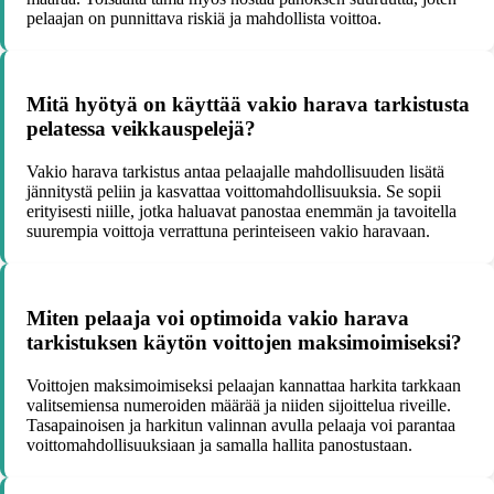
pelaajan on punnittava riskiä ja mahdollista voittoa.
Mitä hyötyä on käyttää vakio harava tarkistusta
pelatessa veikkauspelejä?
Vakio harava tarkistus antaa pelaajalle mahdollisuuden lisätä
jännitystä peliin ja kasvattaa voittomahdollisuuksia. Se sopii
erityisesti niille, jotka haluavat panostaa enemmän ja tavoitella
suurempia voittoja verrattuna perinteiseen vakio haravaan.
Miten pelaaja voi optimoida vakio harava
tarkistuksen käytön voittojen maksimoimiseksi?
Voittojen maksimoimiseksi pelaajan kannattaa harkita tarkkaan
valitsemiensa numeroiden määrää ja niiden sijoittelua riveille.
Tasapainoisen ja harkitun valinnan avulla pelaaja voi parantaa
voittomahdollisuuksiaan ja samalla hallita panostustaan.