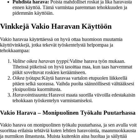
Puhdista harava:
Poista mahdolliset roskat ja lika haravasta
ennen käyttöä. Tämä varmistaa paremman tehokkuuden ja
pidemmän käyttöiän.
Vinkkejä Vakio Haravan Käyttöön
Vakio haravaa käytettäessä on hyvä ottaa huomioon muutamia
käyttövinkkejä, jotka tekevät työskentelystä helpompaa ja
tehokkaampaa:
Valitse oikea haravan tyyppi:
Valitse harava työn mukaan.
Tiheissä piikeissä on hyvä tasoittaa maa, kun taas harvemmat
piikit soveltuvat roskien keräämiseen.
Oikea työtapa:
Käytä haravaa vartalon etupuolen liikkeellä
pitäen selkä suorassa. Vaihda puolta säännöllisesti välttääksesi
yksipuolista kuormitusta.
Haravointisuunta:
Haravoi maata suorilla viivoilla edestakaisin
tehokkaan työskentelyn varmistamiseksi.
Vakio Harava – Monipuolinen Työkalu Puutarhassa
Vakio harava on monipuolinen työkalu puutarhassa, ja sen avulla voit
suorittaa erilaisia tehtäviä kuten lehtien haravointia, maanmuokkausta
ja nurmikon ilmastusta. Muista kuitenkin aina huoltaa ja säilyttää