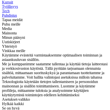
Kurssit
Työllisyys
Tech
Puhdistus
Tapaa meidät
Puhu meille
Media
Mainonta
Minun pääsyni
Uutiskirjeet
Yhteistyö
Vinkkaa meille
Käytämme evästeitä varmistaaksemme optimaalisen toiminnan ja
asiaankuuluvan sisällön.
Me ja kumppanimme saatamme tallentaa ja käyttää tietoja laitteestasi
ja verkkosivuston käytöstä. Tällä pyritään tarjoamaan olennaista
sisältöä, mittaamaan suorituskykyä ja parantamaan tuotteitamme ja
palveluitamme. Voit hallita valintojasi asetuksissa milloin tahansa
Teknologioita käytetään tietojen tallentamiseen ja personoidun
mainonnan ja sisällön toimittamiseen. Luomme ja käytämme
profiileja, mittaamme tuloksia ja analysoimme käyttäjien
käyttäytymistä toimintojen edelleen kehittämiseksi
Asetukset-valikko
Hylkää kaikki
Se on hyvä