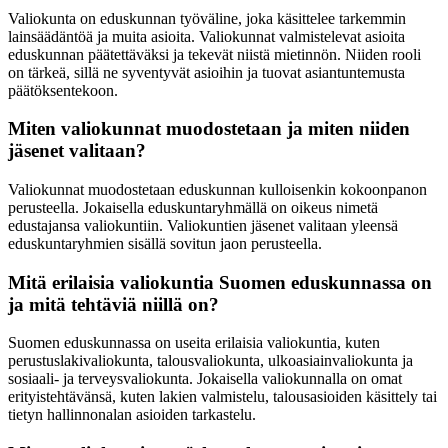
Valiokunta on eduskunnan työväline, joka käsittelee tarkemmin
lainsäädäntöä ja muita asioita. Valiokunnat valmistelevat asioita
eduskunnan päätettäväksi ja tekevät niistä mietinnön. Niiden rooli
on tärkeä, sillä ne syventyvät asioihin ja tuovat asiantuntemusta
päätöksentekoon.
Miten valiokunnat muodostetaan ja miten niiden
jäsenet valitaan?
Valiokunnat muodostetaan eduskunnan kulloisenkin kokoonpanon
perusteella. Jokaisella eduskuntaryhmällä on oikeus nimetä
edustajansa valiokuntiin. Valiokuntien jäsenet valitaan yleensä
eduskuntaryhmien sisällä sovitun jaon perusteella.
Mitä erilaisia valiokuntia Suomen eduskunnassa on
ja mitä tehtäviä niillä on?
Suomen eduskunnassa on useita erilaisia valiokuntia, kuten
perustuslakivaliokunta, talousvaliokunta, ulkoasiainvaliokunta ja
sosiaali- ja terveysvaliokunta. Jokaisella valiokunnalla on omat
erityistehtävänsä, kuten lakien valmistelu, talousasioiden käsittely tai
tietyn hallinnonalan asioiden tarkastelu.