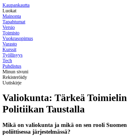
K
aupankautta
Luokat
Mainonta
Tapahtumat
Versio
Toimisto
Vuokrasopimus
Varasto
Kurssit
Työllisyys
Tech
Puhdistus
Minun sivuni
Rekisteröidy
Uutiskirje
Valiokunta: Tärkeä Toimielin
Politiikan Taustalla
Mikä on valiokunta ja mikä on sen rooli Suomen
poliittisessa järjestelmässä?