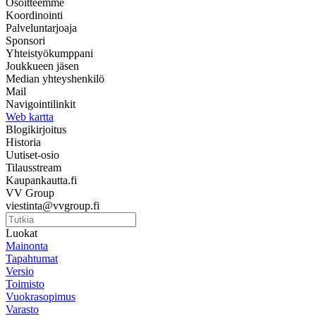
Osoitteemme
Koordinointi
Palveluntarjoaja
Sponsori
Yhteistyökumppani
Joukkueen jäsen
Median yhteyshenkilö
Mail
Navigointilinkit
Web kartta
Blogikirjoitus
Historia
Uutiset-osio
Tilausstream
Kaupankautta.fi
VV Group
viestinta@vvgroup.fi
Luokat
Mainonta
Tapahtumat
Versio
Toimisto
Vuokrasopimus
Varasto