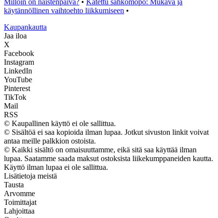
Milloin on naistenpäivä?
•
Katettu sähkömopo: Mukava ja
käytännöllinen vaihtoehto liikkumiseen
•
K
aupankautta
Jaa iloa
X
Facebook
Instagram
LinkedIn
YouTube
Pinterest
TikTok
Mail
RSS
© Kaupallinen käyttö ei ole sallittua.
© Sisältöä ei saa kopioida ilman lupaa. Jotkut sivuston linkit voivat
antaa meille palkkion ostoista.
© Kaikki sisältö on omaisuuttamme, eikä sitä saa käyttää ilman
lupaa. Saatamme saada maksut ostoksista liikekumppaneiden kautta.
Käyttö ilman lupaa ei ole sallittua.
Lisätietoja meistä
Tausta
Arvomme
Toimittajat
Lahjoittaa