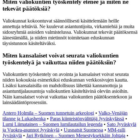
Miten valiokuntien työskentely etenee ja miten ne
tekevät päätöksiä?
Valiokunnat kokoontuvat säännöllisesti käsittelemään heille
annettuja tehtäviä. Ne kuulevat asiantuntijoita, virkamiehiä ja muita
sidosryhmiä asioiden valmistelussa. Valiokunnat tekevät päätöksensä
äänestämällä, ja niiden mietinnöt toimitetaan eduskunnan
täysistunnon käsiteltäväksi.
Miten kansalaiset voivat seurata valiokuntien
työskentelyä ja vaikuttaa niiden päätöksiin?
Valiokuntien työskentely on avointa ja kansalaiset voivat seurata
niiden kokouksia esimerkiksi eduskunnan verkkosivujen kautta.
Lisäksi kansalaisilla on mahdollisuus lähettää kannanottoja ja
asiantuntijalausuntoja valiokuntien käsiteltävinä oleviin asioihin.
Näin kansalaiset voivat vaikuttaa valiokuntien päätöksentekoon ja
lainsäädäntöprosessiin.
Antero Holmila – Suomen tunnetuin arkeologi
•
Valko-Venäjän
tilanne ja Lukashenka
•
Paras kiinteistönvälittäjä Jyväskylässä
•
Lumi Liimatainen – Suomen lumilautailun legenda
•
Sato Jyväskylä
ja Vuokra-asunnot Jyväskylä
•
Uusnatsit Suomessa
•
MM-ralli
Jyväskylä
•
Jari Rytkönen – Suomen Menestyksekkäin Johtaja
•