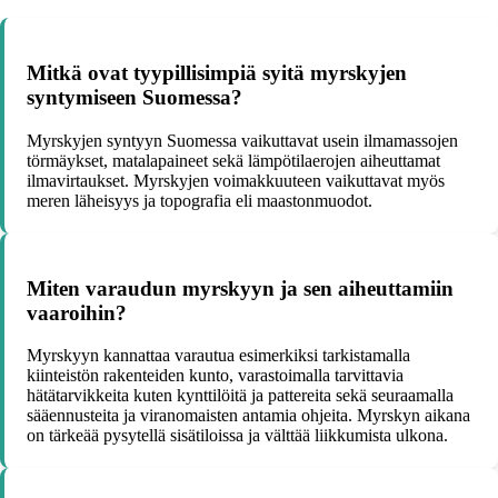
Mitkä ovat tyypillisimpiä syitä myrskyjen
syntymiseen Suomessa?
Myrskyjen syntyyn Suomessa vaikuttavat usein ilmamassojen
törmäykset, matalapaineet sekä lämpötilaerojen aiheuttamat
ilmavirtaukset. Myrskyjen voimakkuuteen vaikuttavat myös
meren läheisyys ja topografia eli maastonmuodot.
Miten varaudun myrskyyn ja sen aiheuttamiin
vaaroihin?
Myrskyyn kannattaa varautua esimerkiksi tarkistamalla
kiinteistön rakenteiden kunto, varastoimalla tarvittavia
hätätarvikkeita kuten kynttilöitä ja pattereita sekä seuraamalla
sääennusteita ja viranomaisten antamia ohjeita. Myrskyn aikana
on tärkeää pysytellä sisätiloissa ja välttää liikkumista ulkona.