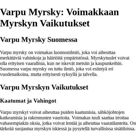
Varpu Myrsky: Voimakkaan
Myrskyn Vaikutukset
Varpu Myrsky Suomessa
Varpu myrsky on voimakas luonnonilmiö, joka voi aiheuttaa
merkittäviä vahinkoja ja häiriöitä ympäristössä. Myrskytuulet voivat
olla erityisen vaarallisia, kun ne iskevät metsiin ja kaupunkeihin.
Suomessa varpu myrsky on tuttu ilmiö, joka voi esiintyä eri
vuodenaikoina, mutta erityisesti syksyllä ja talvella.
Varpu Myrskyn Vaikutukset
Kaatumat ja Vahingot
Varpu myrskyt voivat aiheuttaa puiden kaatumisia, sähköjohtojen
katkeamisia ja rakennusten vaurioita. Voimakas tuuli saattaa irrottaa
vahasempiakin oksia, jotka voivat lentää ja aiheuttaa vaaratilanteita. On
tärkeää suojautua myrskyn iskiessä ja pysytellä turvallisissa sisätiloissa.