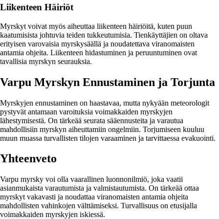
Liikenteen Häiriöt
Myrskyt voivat myös aiheuttaa liikenteen häiriöitä, kuten puun
kaatumisista johtuvia teiden tukkeutumisia. Tienkäyttäjien on oltava
erityisen varovaisia myrskysäällä ja noudatettava viranomaisten
antamia ohjeita. Liikenteen hidastuminen ja peruuntuminen ovat
tavallisia myrskyn seurauksia.
Varpu Myrskyn Ennustaminen ja Torjunta
Myrskyjen ennustaminen on haastavaa, mutta nykyään meteorologit
pystyvät antamaan varoituksia voimakkaiden myrskyjen
lähestymisestä. On tärkeää seurata sääennusteita ja varautua
mahdollisiin myrskyn aiheuttamiin ongelmiin. Torjumiseen kuuluu
muun muassa turvallisten tilojen varaaminen ja tarvittaessa evakuointi.
Yhteenveto
Varpu myrsky voi olla vaarallinen luonnonilmiö, joka vaatii
asianmukaista varautumista ja valmistautumista. On tärkeää ottaa
myrskyt vakavasti ja noudattaa viranomaisten antamia ohjeita
mahdollisten vahinkojen välttämiseksi. Turvallisuus on etusijalla
voimakkaiden myrskyjen iskiessä.