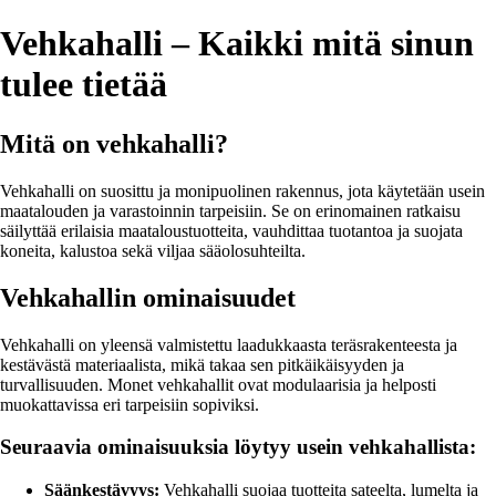
Vehkahalli – Kaikki mitä sinun
tulee tietää
Mitä on vehkahalli?
Vehkahalli on suosittu ja monipuolinen rakennus, jota käytetään usein
maatalouden ja varastoinnin tarpeisiin. Se on erinomainen ratkaisu
säilyttää erilaisia maataloustuotteita, vauhdittaa tuotantoa ja suojata
koneita, kalustoa sekä viljaa sääolosuhteilta.
Vehkahallin ominaisuudet
Vehkahalli on yleensä valmistettu laadukkaasta teräsrakenteesta ja
kestävästä materiaalista, mikä takaa sen pitkäikäisyyden ja
turvallisuuden. Monet vehkahallit ovat modulaarisia ja helposti
muokattavissa eri tarpeisiin sopiviksi.
Seuraavia ominaisuuksia löytyy usein vehkahallista:
Säänkestävyys:
Vehkahalli suojaa tuotteita sateelta, lumelta ja