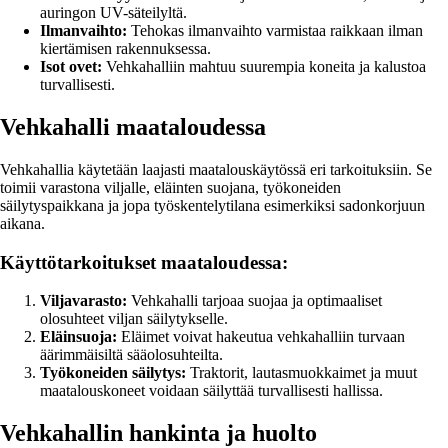
auringon UV-säteilyltä.
Ilmanvaihto:
Tehokas ilmanvaihto varmistaa raikkaan ilman
kiertämisen rakennuksessa.
Isot ovet:
Vehkahalliin mahtuu suurempia koneita ja kalustoa
turvallisesti.
Vehkahalli maataloudessa
Vehkahallia käytetään laajasti maatalouskäytössä eri tarkoituksiin. Se
toimii varastona viljalle, eläinten suojana, työkoneiden
säilytyspaikkana ja jopa työskentelytilana esimerkiksi sadonkorjuun
aikana.
Käyttötarkoitukset maataloudessa:
Viljavarasto:
Vehkahalli tarjoaa suojaa ja optimaaliset
olosuhteet viljan säilytykselle.
Eläinsuoja:
Eläimet voivat hakeutua vehkahalliin turvaan
äärimmäisiltä sääolosuhteilta.
Työkoneiden säilytys:
Traktorit, lautasmuokkaimet ja muut
maatalouskoneet voidaan säilyttää turvallisesti hallissa.
Vehkahallin hankinta ja huolto