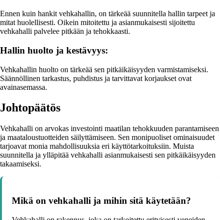
Ennen kuin hankit vehkahallin, on tärkeää suunnitella hallin tarpeet ja
mitat huolellisesti. Oikein mitoitettu ja asianmukaisesti sijoitettu
vehkahalli palvelee pitkään ja tehokkaasti.
Hallin huolto ja kestävyys:
Vehkahallin huolto on tärkeää sen pitkäikäisyyden varmistamiseksi.
Säännöllinen tarkastus, puhdistus ja tarvittavat korjaukset ovat
avainasemassa.
Johtopäätös
Vehkahalli on arvokas investointi maatilan tehokkuuden parantamiseen
ja maataloustuotteiden säilyttämiseen. Sen monipuoliset ominaisuudet
tarjoavat monia mahdollisuuksia eri käyttötarkoituksiin. Muista
suunnitella ja ylläpitää vehkahalli asianmukaisesti sen pitkäikäisyyden
takaamiseksi.
Mikä on vehkahalli ja mihin sitä käytetään?
Vehkahalli on rakennus, joka on tarkoitettu erityisesti veneiden