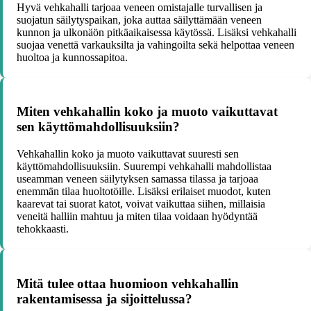
Hyvä vehkahalli tarjoaa veneen omistajalle turvallisen ja
suojatun säilytyspaikan, joka auttaa säilyttämään veneen
kunnon ja ulkonäön pitkäaikaisessa käytössä. Lisäksi vehkahalli
suojaa venettä varkauksilta ja vahingoilta sekä helpottaa veneen
huoltoa ja kunnossapitoa.
Miten vehkahallin koko ja muoto vaikuttavat
sen käyttömahdollisuuksiin?
Vehkahallin koko ja muoto vaikuttavat suuresti sen
käyttömahdollisuuksiin. Suurempi vehkahalli mahdollistaa
useamman veneen säilytyksen samassa tilassa ja tarjoaa
enemmän tilaa huoltotöille. Lisäksi erilaiset muodot, kuten
kaarevat tai suorat katot, voivat vaikuttaa siihen, millaisia
veneitä halliin mahtuu ja miten tilaa voidaan hyödyntää
tehokkaasti.
Mitä tulee ottaa huomioon vehkahallin
rakentamisessa ja sijoittelussa?