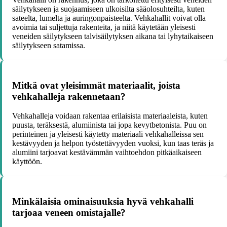
säilytykseen ja suojaamiseen ulkoisilta sääolosuhteilta, kuten
sateelta, lumelta ja auringonpaisteelta. Vehkahallit voivat olla
avoimia tai suljettuja rakenteita, ja niitä käytetään yleisesti
veneiden säilytykseen talvisäilytyksen aikana tai lyhytaikaiseen
säilytykseen satamissa.
Mitkä ovat yleisimmät materiaalit, joista
vehkahalleja rakennetaan?
Vehkahalleja voidaan rakentaa erilaisista materiaaleista, kuten
puusta, teräksestä, alumiinista tai jopa kevytbetonista. Puu on
perinteinen ja yleisesti käytetty materiaali vehkahalleissa sen
kestävyyden ja helpon työstettävyyden vuoksi, kun taas teräs ja
alumiini tarjoavat kestävämmän vaihtoehdon pitkäaikaiseen
käyttöön.
Minkälaisia ominaisuuksia hyvä vehkahalli
tarjoaa veneen omistajalle?