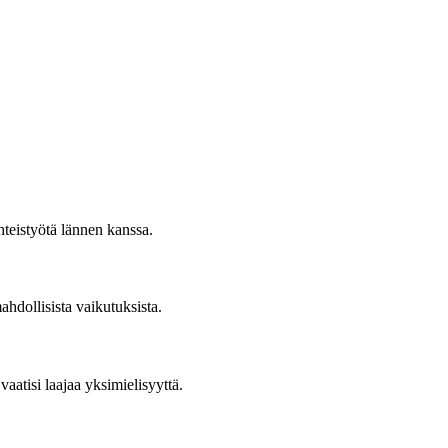
teistyötä lännen kanssa.
hdollisista vaikutuksista.
aatisi laajaa yksimielisyyttä.