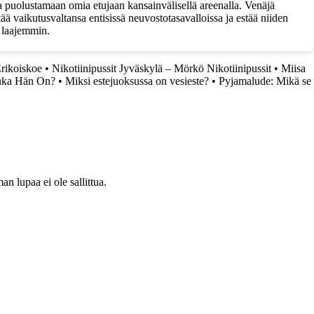
a puolustamaan omia etujaan kansainvälisellä areenalla. Venäjä
ä vaikutusvaltansa entisissä neuvostotasavalloissa ja estää niiden
n laajemmin.
rikoiskoe
•
Nikotiinipussit Jyväskylä – Mörkö Nikotiinipussit
•
Miisa
uka Hän On?
•
Miksi estejuoksussa on vesieste?
•
Pyjamalude: Mikä se
 lupaa ei ole sallittua.