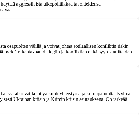
 käyttää aggressiivista ulkopolitiikkaa tavoitteidensa
itavaa.
?
a osapuolten välillä ja voivat johtaa sotilaallisen konfliktin riskin
ää pyrkiä rakentavaan dialogiin ja konfliktien ehkäisyyn jännitteiden
 kanssa alkoivat kehittyä kohti yhteistyötä ja kumppanuutta. Kylmän
tyisesti Ukrainan kriisin ja Krimin kriisin seurauksena. On tärkeää