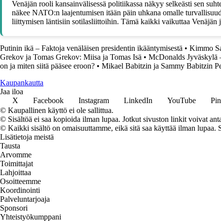
Venäjän rooli kansainvälisessä politiikassa näkyy selkeästi sen su
näkee NATO:n laajentumisen itään päin uhkana omalle turvallisuudelle
liittymisen läntisiin sotilasliittoihin. Tämä kaikki vaikuttaa Venäjä
Putinin ikä – Faktoja venäläisen presidentin ikääntymisestä
•
Kimmo Sa
Grekov ja Tomas Grekov: Miisa ja Tomas Isä
•
McDonalds Jyväskylä –
on ja miten siitä pääsee eroon?
•
Mikael Babitzin ja Sammy Babitzin Pe
K
aupankautta
Jaa iloa
X
Facebook
Instagram
LinkedIn
YouTube
Pin
© Kaupallinen käyttö ei ole sallittua.
© Sisältöä ei saa kopioida ilman lupaa. Jotkut sivuston linkit voivat ant
© Kaikki sisältö on omaisuuttamme, eikä sitä saa käyttää ilman lupaa. 
Lisätietoja meistä
Tausta
Arvomme
Toimittajat
Lahjoittaa
Osoitteemme
Koordinointi
Palveluntarjoaja
Sponsori
Yhteistyökumppani