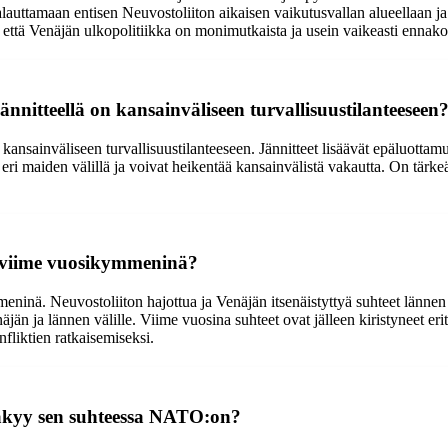
palauttamaan entisen Neuvostoliiton aikaisen vaikutusvallan alueellaan ja
, että Venäjän ulkopolitiikka on monimutkaista ja usein vaikeasti ennako
ännitteellä on kansainväliseen turvallisuustilanteeseen
ansainväliseen turvallisuustilanteeseen. Jännitteet lisäävät epäluottamust
eri maiden välillä ja voivat heikentää kansainvälistä vakautta. On tärke
t viime vuosikymmeninä?
ninä. Neuvostoliiton hajottua ja Venäjän itsenäistyttyä suhteet lännen
jän ja lännen välille. Viime vuosina suhteet ovat jälleen kiristyneet eri
fliktien ratkaisemiseksi.
 näkyy sen suhteessa NATO:on?