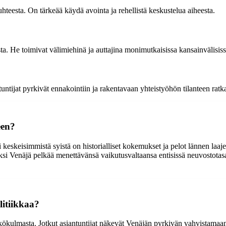
hteesta. On tärkeää käydä avointa ja rehellistä keskustelua aiheesta.
esta. He toimivat välimiehinä ja auttajina monimutkaisissa kansainvälisiss
ntijat pyrkivät ennakointiin ja rakentavaan yhteistyöhön tilanteen ratk
een?
i keskeisimmistä syistä on historialliset kokemukset ja pelot lännen la
ksi Venäjä pelkää menettävänsä vaikutusvaltaansa entisissä neuvostotas
litiikkaa?
näkökulmasta. Jotkut asiantuntijat näkevät Venäjän pyrkivän vahvistama