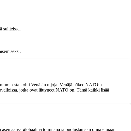
ä suhteissa.
aisemiseksi.
ajentumisesta kohti Venäjän rajoja. Venäjä näkee NATO:n
avalloissa, jotka ovat liittyneet NATO:on. Tämä kaikki lisää
an asemaansa globaalina toimijana ja puolustamaan omia etujaan