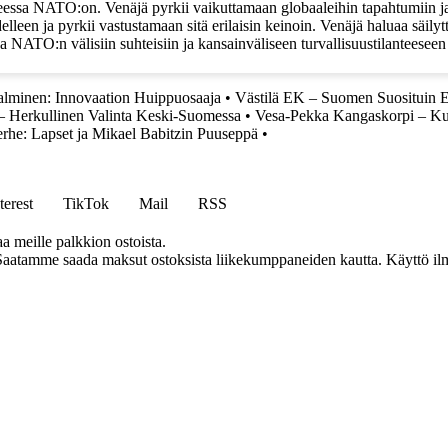
hteessa NATO:on. Venäjä pyrkii vaikuttamaan globaaleihin tapahtumiin j
en ja pyrkii vastustamaan sitä erilaisin keinoin. Venäjä haluaa säilyttä
n ja NATO:n välisiin suhteisiin ja kansainväliseen turvallisuustilanteesee
lminen: Innovaation Huippuosaaja
•
Västilä EK – Suomen Suosituin E
 Herkullinen Valinta Keski-Suomessa
•
Vesa-Pekka Kangaskorpi – K
rhe: Lapset ja Mikael Babitzin Puuseppä
•
terest
TikTok
Mail
RSS
aa meille palkkion ostoista.
Saatamme saada maksut ostoksista liikekumppaneiden kautta. Käyttö ilman