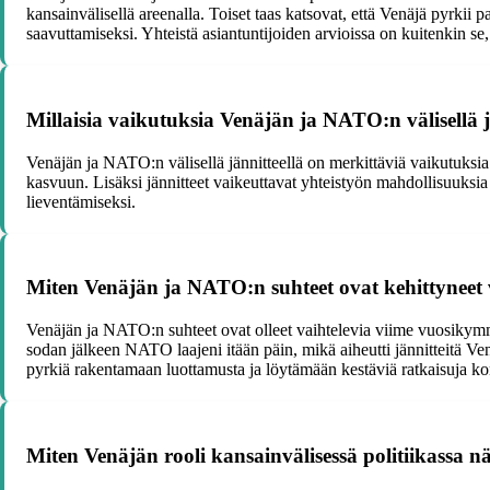
kansainvälisellä areenalla. Toiset taas katsovat, että Venäjä pyrkii 
saavuttamiseksi. Yhteistä asiantuntijoiden arvioissa on kuitenkin se
Millaisia vaikutuksia Venäjän ja NATO:n välisellä j
Venäjän ja NATO:n välisellä jännitteellä on merkittäviä vaikutuksia k
kasvuun. Lisäksi jännitteet vaikeuttavat yhteistyön mahdollisuuksia 
lieventämiseksi.
Miten Venäjän ja NATO:n suhteet ovat kehittynee
Venäjän ja NATO:n suhteet ovat olleet vaihtelevia viime vuosikymme
sodan jälkeen NATO laajeni itään päin, mikä aiheutti jännitteitä Venä
pyrkiä rakentamaan luottamusta ja löytämään kestäviä ratkaisuja kon
Miten Venäjän rooli kansainvälisessä politiikassa