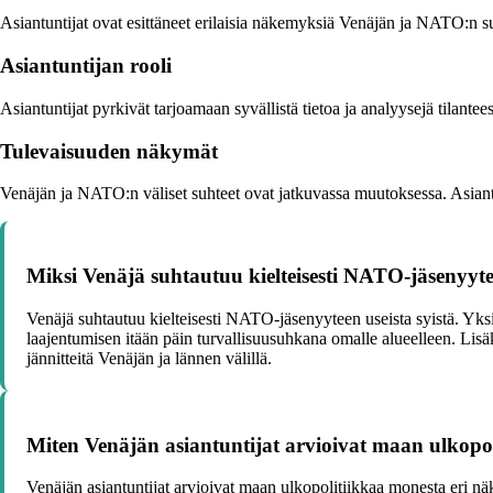
Asiantuntijat ovat esittäneet erilaisia näkemyksiä Venäjän ja NATO:n su
Asiantuntijan rooli
Asiantuntijat pyrkivät tarjoamaan syvällistä tietoa ja analyysejä tilante
Tulevaisuuden näkymät
Venäjän ja NATO:n väliset suhteet ovat jatkuvassa muutoksessa. Asiantu
Miksi Venäjä suhtautuu kielteisesti NATO-jäsenyyt
Venäjä suhtautuu kielteisesti NATO-jäsenyyteen useista syistä. Yks
laajentumisen itään päin turvallisuusuhkana omalle alueelleen. Lisä
jännitteitä Venäjän ja lännen välillä.
Miten Venäjän asiantuntijat arvioivat maan ulkopo
Venäjän asiantuntijat arvioivat maan ulkopolitiikkaa monesta eri 