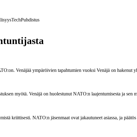
lisyys
Tech
Puhdistus
tuntijasta
NATO:on. Venäjää ympäröivien tapahtumien vuoksi Venäjä on hakenut yh
nostuksen myötä. Venäjä on huolestunut NATO:n laajentumisesta ja sen ma
istä kriittisesti. NATO:n jäsenmaat ovat jakautuneet asiassa, ja päätös v