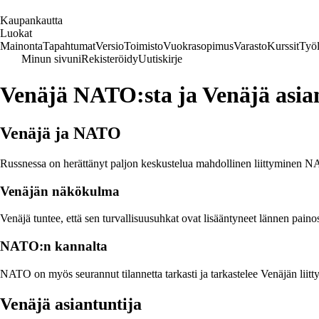
K
aupankautta
Luokat
Mainonta
Tapahtumat
Versio
Toimisto
Vuokrasopimus
Varasto
Kurssit
Työl
Minun sivuni
Rekisteröidy
Uutiskirje
Venäjä NATO:sta ja Venäjä asian
Venäjä ja NATO
Russnessa on herättänyt paljon keskustelua mahdollinen liittyminen 
Venäjän näkökulma
Venäjä tuntee, että sen turvallisuusuhkat ovat lisääntyneet lännen pai
NATO:n kannalta
NATO on myös seurannut tilannetta tarkasti ja tarkastelee Venäjän liittym
Venäjä asiantuntija