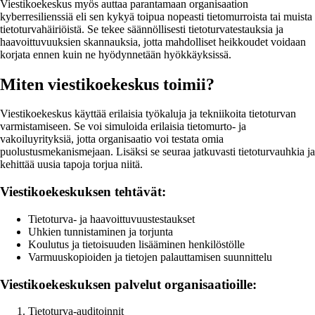
Viestikoekeskus myös auttaa parantamaan organisaation
kyberresilienssiä eli sen kykyä toipua nopeasti tietomurroista tai muista
tietoturvahäiriöistä. Se tekee säännöllisesti tietoturvatestauksia ja
haavoittuvuuksien skannauksia, jotta mahdolliset heikkoudet voidaan
korjata ennen kuin ne hyödynnetään hyökkäyksissä.
Miten viestikoekeskus toimii?
Viestikoekeskus käyttää erilaisia työkaluja ja tekniikoita tietoturvan
varmistamiseen. Se voi simuloida erilaisia tietomurto- ja
vakoiluyrityksiä, jotta organisaatio voi testata omia
puolustusmekanismejaan. Lisäksi se seuraa jatkuvasti tietoturvauhkia ja
kehittää uusia tapoja torjua niitä.
Viestikoekeskuksen tehtävät:
Tietoturva- ja haavoittuvuustestaukset
Uhkien tunnistaminen ja torjunta
Koulutus ja tietoisuuden lisääminen henkilöstölle
Varmuuskopioiden ja tietojen palauttamisen suunnittelu
Viestikoekeskuksen palvelut organisaatioille:
Tietoturva-auditoinnit