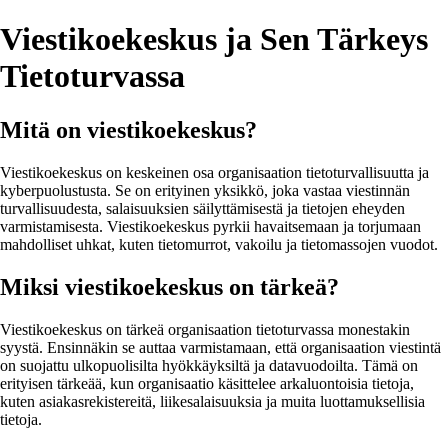
Viestikoekeskus ja Sen Tärkeys
Tietoturvassa
Mitä on viestikoekeskus?
Viestikoekeskus on keskeinen osa organisaation tietoturvallisuutta ja
kyberpuolustusta. Se on erityinen yksikkö, joka vastaa viestinnän
turvallisuudesta, salaisuuksien säilyttämisestä ja tietojen eheyden
varmistamisesta. Viestikoekeskus pyrkii havaitsemaan ja torjumaan
mahdolliset uhkat, kuten tietomurrot, vakoilu ja tietomassojen vuodot.
Miksi viestikoekeskus on tärkeä?
Viestikoekeskus on tärkeä organisaation tietoturvassa monestakin
syystä. Ensinnäkin se auttaa varmistamaan, että organisaation viestintä
on suojattu ulkopuolisilta hyökkäyksiltä ja datavuodoilta. Tämä on
erityisen tärkeää, kun organisaatio käsittelee arkaluontoisia tietoja,
kuten asiakasrekistereitä, liikesalaisuuksia ja muita luottamuksellisia
tietoja.