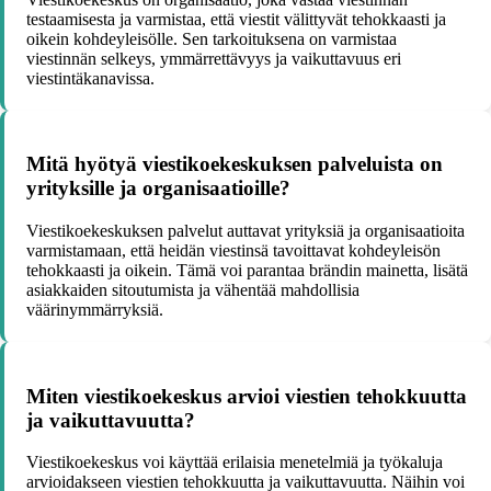
testaamisesta ja varmistaa, että viestit välittyvät tehokkaasti ja
oikein kohdeyleisölle. Sen tarkoituksena on varmistaa
viestinnän selkeys, ymmärrettävyys ja vaikuttavuus eri
viestintäkanavissa.
Mitä hyötyä viestikoekeskuksen palveluista on
yrityksille ja organisaatioille?
Viestikoekeskuksen palvelut auttavat yrityksiä ja organisaatioita
varmistamaan, että heidän viestinsä tavoittavat kohdeyleisön
tehokkaasti ja oikein. Tämä voi parantaa brändin mainetta, lisätä
asiakkaiden sitoutumista ja vähentää mahdollisia
väärinymmärryksiä.
Miten viestikoekeskus arvioi viestien tehokkuutta
ja vaikuttavuutta?
Viestikoekeskus voi käyttää erilaisia menetelmiä ja työkaluja
arvioidakseen viestien tehokkuutta ja vaikuttavuutta. Näihin voi