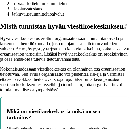
Turva-arkkitehtuurisuunnitelmat
Tietoturvatestaus
Jatkuvuussuunnittelupalvelut
Mistä tunnistaa hyvän viestikoekeskuksen?
Hyvä viestikoekeskus erottuu organisaatiossaan ammattitaitoisella ja
kokeneella henkilökunnalla, joka on ajan tasalla tietoturvauhkien
suhteen. Se myös pystyy tarjoamaan kattavia palveluita, jotka vastaavat
organisaation tarpeisiin. Lisäksi hyvä viestikoekeskus on proaktiivinen
ja osaa ennakoida tulevia tietoturvahaasteita.
Kokonaisuudessaan viestikoekeskus on olennainen osa organisaation
tietoturvaa. Sen avulla organisaatio voi pienentää riskejä ja varmistaa,
että sen arvokkaat tiedot ovat suojattuja. Siksi on tärkeää panostaa
viestikoekeskuksen resursseihin ja toimintaan, jotta organisaatio voi
toimia turvallisessa ympäristössä.
Mikä on viestikoekeskus ja mikä on sen
tarkoitus?
Viestikoekeskus on organisaatio, joka vastaa viestinnän