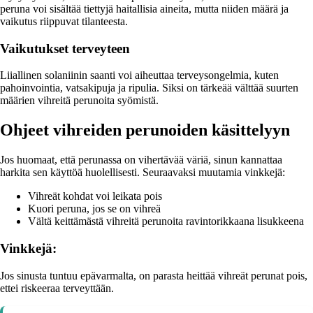
peruna voi sisältää tiettyjä haitallisia aineita, mutta niiden määrä ja
vaikutus riippuvat tilanteesta.
Vaikutukset terveyteen
Liiallinen solaniinin saanti voi aiheuttaa terveysongelmia, kuten
pahoinvointia, vatsakipuja ja ripulia. Siksi on tärkeää välttää suurten
määrien vihreitä perunoita syömistä.
Ohjeet vihreiden perunoiden käsittelyyn
Jos huomaat, että perunassa on vihertävää väriä, sinun kannattaa
harkita sen käyttöä huolellisesti. Seuraavaksi muutamia vinkkejä:
Vihreät kohdat voi leikata pois
Kuori peruna, jos se on vihreä
Vältä keittämästä vihreitä perunoita ravintorikkaana lisukkeena
Vinkkejä:
Jos sinusta tuntuu epävarmalta, on parasta heittää vihreät perunat pois,
ettei riskeeraa terveyttään.