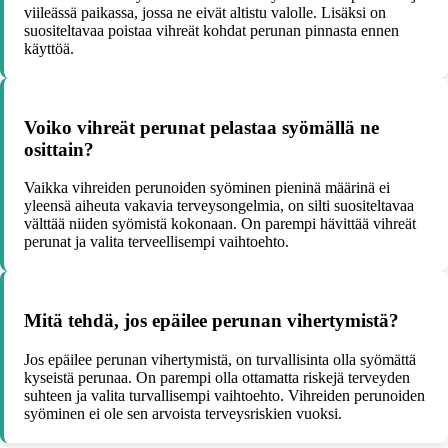
viileässä paikassa, jossa ne eivät altistu valolle. Lisäksi on
suositeltavaa poistaa vihreät kohdat perunan pinnasta ennen
käyttöä.
Voiko vihreät perunat pelastaa syömällä ne
osittain?
Vaikka vihreiden perunoiden syöminen pieninä määrinä ei
yleensä aiheuta vakavia terveysongelmia, on silti suositeltavaa
välttää niiden syömistä kokonaan. On parempi hävittää vihreät
perunat ja valita terveellisempi vaihtoehto.
Mitä tehdä, jos epäilee perunan vihertymistä?
Jos epäilee perunan vihertymistä, on turvallisinta olla syömättä
kyseistä perunaa. On parempi olla ottamatta riskejä terveyden
suhteen ja valita turvallisempi vaihtoehto. Vihreiden perunoiden
syöminen ei ole sen arvoista terveysriskien vuoksi.