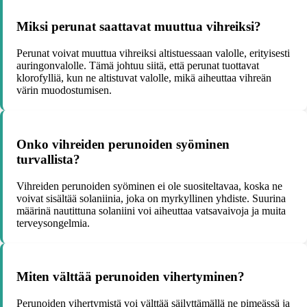
Miksi perunat saattavat muuttua vihreiksi?
Perunat voivat muuttua vihreiksi altistuessaan valolle, erityisesti
auringonvalolle. Tämä johtuu siitä, että perunat tuottavat
klorofylliä, kun ne altistuvat valolle, mikä aiheuttaa vihreän
värin muodostumisen.
Onko vihreiden perunoiden syöminen
turvallista?
Vihreiden perunoiden syöminen ei ole suositeltavaa, koska ne
voivat sisältää solaniinia, joka on myrkyllinen yhdiste. Suurina
määrinä nautittuna solaniini voi aiheuttaa vatsavaivoja ja muita
terveysongelmia.
Miten välttää perunoiden vihertyminen?
Perunoiden vihertymistä voi välttää säilyttämällä ne pimeässä ja