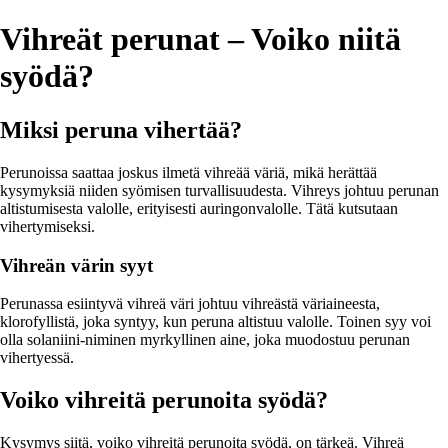
Vihreät perunat – Voiko niitä
syödä?
Miksi peruna vihertää?
Perunoissa saattaa joskus ilmetä vihreää väriä, mikä herättää
kysymyksiä niiden syömisen turvallisuudesta. Vihreys johtuu perunan
altistumisesta valolle, erityisesti auringonvalolle. Tätä kutsutaan
vihertymiseksi.
Vihreän värin syyt
Perunassa esiintyvä vihreä väri johtuu vihreästä väriaineesta,
klorofyllistä, joka syntyy, kun peruna altistuu valolle. Toinen syy voi
olla solaniini-niminen myrkyllinen aine, joka muodostuu perunan
vihertyessä.
Voiko vihreitä perunoita syödä?
Kysymys siitä, voiko vihreitä perunoita syödä, on tärkeä. Vihreä