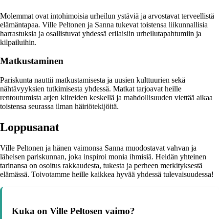
Molemmat ovat intohimoisia urheilun ystäviä ja arvostavat terveellistä
elämäntapaa. Ville Peltonen ja Sanna tukevat toistensa liikunnallisia
harrastuksia ja osallistuvat yhdessä erilaisiin urheilutapahtumiin ja
kilpailuihin.
Matkustaminen
Pariskunta nauttii matkustamisesta ja uusien kulttuurien sekä
nähtävyyksien tutkimisesta yhdessä. Matkat tarjoavat heille
rentoutumista arjen kiireiden keskellä ja mahdollisuuden viettää aikaa
toistensa seurassa ilman häiriötekijöitä.
Loppusanat
Ville Peltonen ja hänen vaimonsa Sanna muodostavat vahvan ja
läheisen pariskunnan, joka inspiroi monia ihmisiä. Heidän yhteinen
tarinansa on osoitus rakkaudesta, tukesta ja perheen merkityksestä
elämässä. Toivotamme heille kaikkea hyvää yhdessä tulevaisuudessa!
Kuka on Ville Peltosen vaimo?