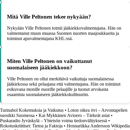
Mitä Ville Peltonen tekee nykyään?
Nykyään Ville Peltonen toimii jääkiekkovalmentajana. Hän on
valmentanut muun muassa Suomen nuorten maajoukkueita ja
toiminut apuvalmentajana KHL:ssä.
Miten Ville Peltonen on vaikuttanut
suomalaiseen jääkiekkoon?
Ville Peltonen on ollut merkittävä vaikuttaja suomalaisessa
jääkiekossa sekä pelaajana että valmentajana. Hän on toiminut
esikuvana monille nuorille pelaajille ja tuonut arvokasta
osaamista suomalaiseen jääkiekkokulttuuriin.
Turinabol Kokemuksia ja Vaikutus
•
Loton oikea rivi – Arvontapelien
suosikki Suomessa
•
Kai Mykkänen Avioero – Tärkeät asiat
•
Puskaradio Jyväskylä – Yhteisön voima tiedonvälityksessä
•
Rokotuskriittiset: Tietoa ja Faktoja
•
Hennariikka Andersson Wikipedia