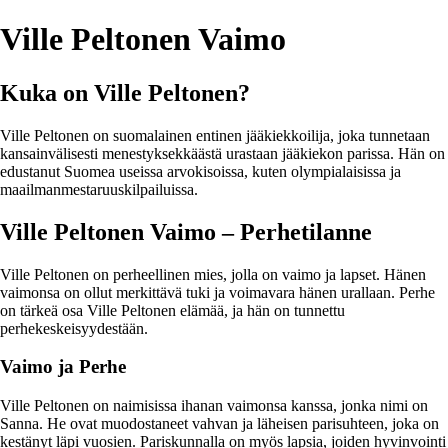
Ville Peltonen Vaimo
Kuka on Ville Peltonen?
Ville Peltonen on suomalainen entinen jääkiekkoilija, joka tunnetaan
kansainvälisesti menestyksekkäästä urastaan jääkiekon parissa. Hän on
edustanut Suomea useissa arvokisoissa, kuten olympialaisissa ja
maailmanmestaruuskilpailuissa.
Ville Peltonen Vaimo – Perhetilanne
Ville Peltonen on perheellinen mies, jolla on vaimo ja lapset. Hänen
vaimonsa on ollut merkittävä tuki ja voimavara hänen urallaan. Perhe
on tärkeä osa Ville Peltonen elämää, ja hän on tunnettu
perhekeskeisyydestään.
Vaimo ja Perhe
Ville Peltonen on naimisissa ihanan vaimonsa kanssa, jonka nimi on
Sanna. He ovat muodostaneet vahvan ja läheisen parisuhteen, joka on
kestänyt läpi vuosien. Pariskunnalla on myös lapsia, joiden hyvinvointi