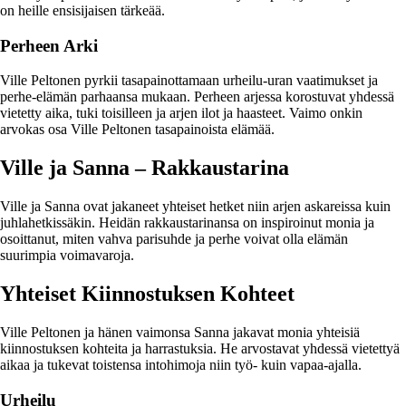
on heille ensisijaisen tärkeää.
Perheen Arki
Ville Peltonen pyrkii tasapainottamaan urheilu-uran vaatimukset ja
perhe-elämän parhaansa mukaan. Perheen arjessa korostuvat yhdessä
vietetty aika, tuki toisilleen ja arjen ilot ja haasteet. Vaimo onkin
arvokas osa Ville Peltonen tasapainoista elämää.
Ville ja Sanna – Rakkaustarina
Ville ja Sanna ovat jakaneet yhteiset hetket niin arjen askareissa kuin
juhlahetkissäkin. Heidän rakkaustarinansa on inspiroinut monia ja
osoittanut, miten vahva parisuhde ja perhe voivat olla elämän
suurimpia voimavaroja.
Yhteiset Kiinnostuksen Kohteet
Ville Peltonen ja hänen vaimonsa Sanna jakavat monia yhteisiä
kiinnostuksen kohteita ja harrastuksia. He arvostavat yhdessä vietettyä
aikaa ja tukevat toistensa intohimoja niin työ- kuin vapaa-ajalla.
Urheilu