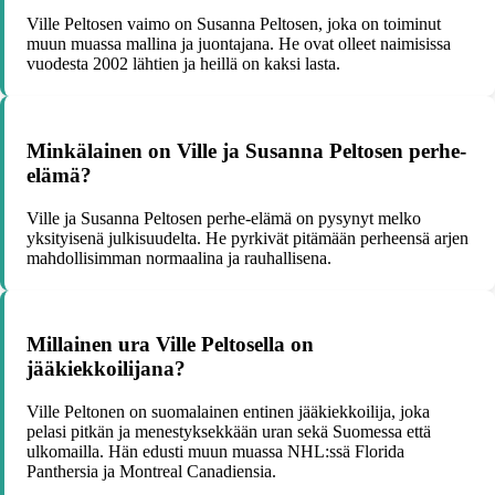
Ville Peltosen vaimo on Susanna Peltosen, joka on toiminut
muun muassa mallina ja juontajana. He ovat olleet naimisissa
vuodesta 2002 lähtien ja heillä on kaksi lasta.
Minkälainen on Ville ja Susanna Peltosen perhe-
elämä?
Ville ja Susanna Peltosen perhe-elämä on pysynyt melko
yksityisenä julkisuudelta. He pyrkivät pitämään perheensä arjen
mahdollisimman normaalina ja rauhallisena.
Millainen ura Ville Peltosella on
jääkiekkoilijana?
Ville Peltonen on suomalainen entinen jääkiekkoilija, joka
pelasi pitkän ja menestyksekkään uran sekä Suomessa että
ulkomailla. Hän edusti muun muassa NHL:ssä Florida
Panthersia ja Montreal Canadiensia.