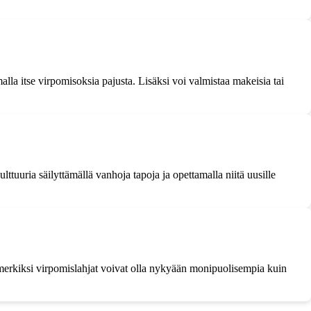
alla itse virpomisoksia pajusta. Lisäksi voi valmistaa makeisia tai
lttuuria säilyttämällä vanhoja tapoja ja opettamalla niitä uusille
simerkiksi virpomislahjat voivat olla nykyään monipuolisempia kuin