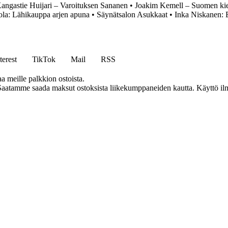
angastie Huijari – Varoituksen Sananen
•
Joakim Kemell – Suomen kiel
la: Lähikauppa arjen apuna
•
Säynätsalon Asukkaat
•
Inka Niskanen: E
terest
TikTok
Mail
RSS
aa meille palkkion ostoista.
Saatamme saada maksut ostoksista liikekumppaneiden kautta. Käyttö ilman