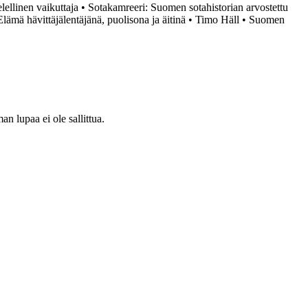
ellinen vaikuttaja
•
Sotakamreeri: Suomen sotahistorian arvostettu
lämä hävittäjälentäjänä, puolisona ja äitinä
•
Timo Häll
•
Suomen
 lupaa ei ole sallittua.