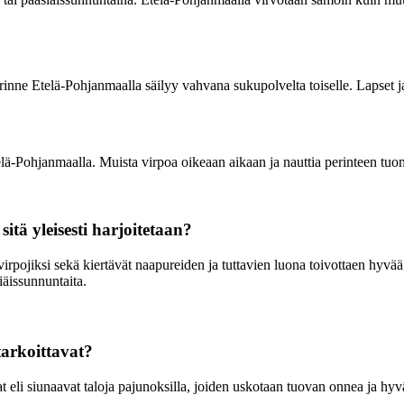
ne Etelä-Pohjanmaalla säilyy vahvana sukupolvelta toiselle. Lapset ja ai
lä-Pohjanmaalla. Muista virpoa oikeaan aikaan ja nauttia perinteen tuoma
tä yleisesti harjoitetaan?
virpojiksi sekä kiertävät naapureiden ja tuttavien luona toivottaen hyvä
iäissunnuntaita.
tarkoittavat?
vat eli siunaavat taloja pajunoksilla, joiden uskotaan tuovan onnea ja 