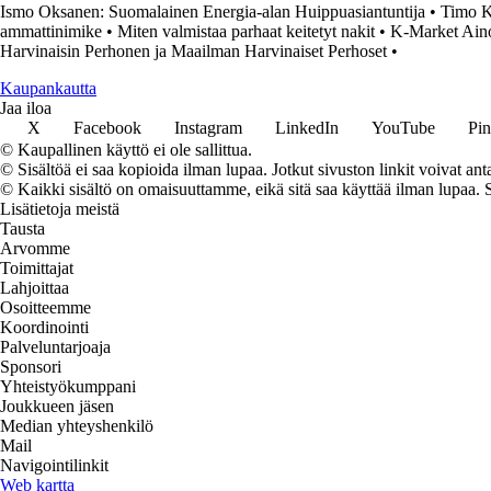
Ismo Oksanen: Suomalainen Energia-alan Huippuasiantuntija
•
Timo K
ammattinimike
•
Miten valmistaa parhaat keitetyt nakit
•
K-Market Aino
Harvinaisin Perhonen ja Maailman Harvinaiset Perhoset
•
K
aupankautta
Jaa iloa
X
Facebook
Instagram
LinkedIn
YouTube
Pin
© Kaupallinen käyttö ei ole sallittua.
© Sisältöä ei saa kopioida ilman lupaa. Jotkut sivuston linkit voivat ant
© Kaikki sisältö on omaisuuttamme, eikä sitä saa käyttää ilman lupaa. 
Lisätietoja meistä
Tausta
Arvomme
Toimittajat
Lahjoittaa
Osoitteemme
Koordinointi
Palveluntarjoaja
Sponsori
Yhteistyökumppani
Joukkueen jäsen
Median yhteyshenkilö
Mail
Navigointilinkit
Web kartta