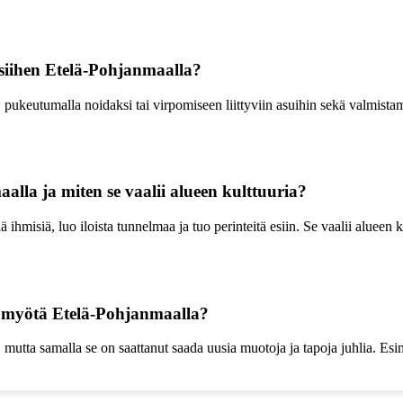
a siihen Etelä-Pohjanmaalla?
, pukeutumalla noidaksi tai virpomiseen liittyviin asuihin sekä valmistam
lla ja miten se vaalii alueen kulttuuria?
misiä, luo iloista tunnelmaa ja tuo perinteitä esiin. Se vaalii alueen ku
n myötä Etelä-Pohjanmaalla?
, mutta samalla se on saattanut saada uusia muotoja ja tapoja juhlia. E