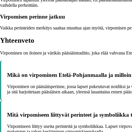
vaihdella perheittäin.
Virpomisen perinne jatkuu
Vaikka perinteiden merkitys saattaa muuttua ajan myötä, virpomisen perin
Yhteenveto
Virpominen on iloinen ja värikäs pääsiäistraditio, joka elää vahvana Ete
Mikä on virpominen Etelä-Pohjanmaalla ja milloin si
Virpominen on pääsiäisperinne, jossa lapset pukeutuvat noidiksi ja 
ja sitä harjoitetaan pääsiäisen aikaan, yleensä lauantaina ennen pääs
Mitä virpomiseen liittyvät perinteet ja symboliikka 
Virpomiseen liittyy useita perinteitä ja symboliikkaa. Lapset virpo
makeisten ja rahan kerääminen virpomiskierroksella.