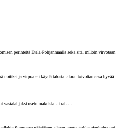
omisen perinteitä Etelä-Pohjanmaalla sekä sitä, milloin virvotaan.
 noitiksi ja virpoa eli käydä talosta taloon toivottamassa hyvää
t vastalahjaksi usein makeisia tai rahaa.
uallakin Suomessa pääsiäisen aikaan, mutta tarkka ajankohta voi