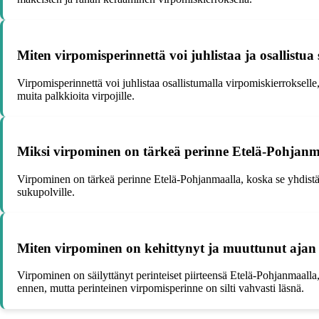
Miten virpomisperinnettä voi juhlistaa ja osallistu
Virpomisperinnettä voi juhlistaa osallistumalla virpomiskierrokselle
muita palkkioita virpojille.
Miksi virpominen on tärkeä perinne Etelä-Pohjanmaa
Virpominen on tärkeä perinne Etelä-Pohjanmaalla, koska se yhdistää ih
sukupolville.
Miten virpominen on kehittynyt ja muuttunut aja
Virpominen on säilyttänyt perinteiset piirteensä Etelä-Pohjanmaalla
ennen, mutta perinteinen virpomisperinne on silti vahvasti läsnä.