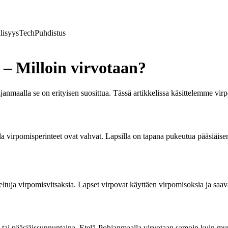
lisyys
Tech
Puhdistus
– Milloin virvotaan?
nmaalla se on erityisen suosittua. Tässä artikkelissa käsittelemme virp
a virpomisperinteet ovat vahvat. Lapsilla on tapana pukeutua pääsiäisenä
ltuja virpomisvitsaksia. Lapset virpovat käyttäen virpomisoksia ja saava
a tai pääsiäissunnuntaina. Etelä-Pohjanmaalla virvotaan samoin kuin mu