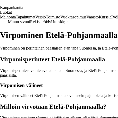
K
aupankautta
Luokat
Mainonta
Tapahtumat
Versio
Toimisto
Vuokrasopimus
Varasto
Kurssit
Työl
Minun sivuni
Rekisteröidy
Uutiskirje
Virpominen Etelä-Pohjanmaalla 
Virpominen on perinteinen pääsiäisen ajan tapa Suomessa, ja Etelä-Pohja
Virpomisperinteet Etelä-Pohjanmaalla
Virpomisperinteet vaihtelevat alueittain Suomessa, ja Etelä-Pohjanmaall
pääsiäistä.
Virpomisen välineet
Virpomisen välineet Etelä-Pohjanmaalla ovat usein pajunoksia ja koriste
Milloin virvotaan Etelä-Pohjanmaalla?
Virpominen tapahtuu yleensä pääsiäisajan aikaan, eli pääsiäislauantain