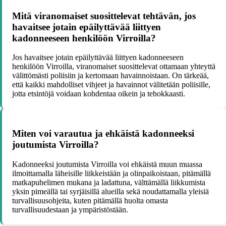
Mitä viranomaiset suosittelevat tehtävän, jos
havaitsee jotain epäilyttävää liittyen
kadonneeseen henkilöön Virroilla?
Jos havaitsee jotain epäilyttävää liittyen kadonneeseen
henkilöön Virroilla, viranomaiset suosittelevat ottamaan yhteyttä
välittömästi poliisiin ja kertomaan havainnoistaan. On tärkeää,
että kaikki mahdolliset vihjeet ja havainnot välitetään poliisille,
jotta etsintöjä voidaan kohdentaa oikein ja tehokkaasti.
Miten voi varautua ja ehkäistä kadonneeksi
joutumista Virroilla?
Kadonneeksi joutumista Virroilla voi ehkäistä muun muassa
ilmoittamalla läheisille liikkeistään ja olinpaikoistaan, pitämällä
matkapuhelimen mukana ja ladattuna, välttämällä liikkumista
yksin pimeällä tai syrjäisillä alueilla sekä noudattamalla yleisiä
turvallisuusohjeita, kuten pitämällä huolta omasta
turvallisuudestaan ja ympäristöstään.