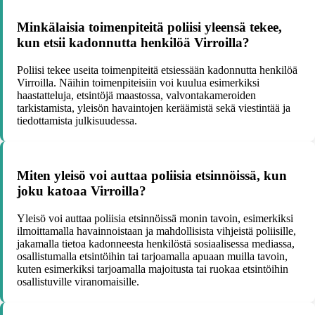
Minkälaisia toimenpiteitä poliisi yleensä tekee,
kun etsii kadonnutta henkilöä Virroilla?
Poliisi tekee useita toimenpiteitä etsiessään kadonnutta henkilöä
Virroilla. Näihin toimenpiteisiin voi kuulua esimerkiksi
haastatteluja, etsintöjä maastossa, valvontakameroiden
tarkistamista, yleisön havaintojen keräämistä sekä viestintää ja
tiedottamista julkisuudessa.
Miten yleisö voi auttaa poliisia etsinnöissä, kun
joku katoaa Virroilla?
Yleisö voi auttaa poliisia etsinnöissä monin tavoin, esimerkiksi
ilmoittamalla havainnoistaan ja mahdollisista vihjeistä poliisille,
jakamalla tietoa kadonneesta henkilöstä sosiaalisessa mediassa,
osallistumalla etsintöihin tai tarjoamalla apuaan muilla tavoin,
kuten esimerkiksi tarjoamalla majoitusta tai ruokaa etsintöihin
osallistuville viranomaisille.