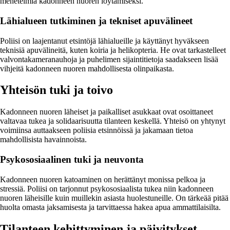
menetelmiä kadonneen nuoren löytämiseksi.
Lähialueen tutkiminen ja tekniset apuvälineet
Poliisi on laajentanut etsintöjä lähialueille ja käyttänyt hyväkseen
teknisiä apuvälineitä, kuten koiria ja helikopteria. He ovat tarkastelleet
valvontakameranauhoja ja puhelimen sijaintitietoja saadakseen lisää
vihjeitä kadonneen nuoren mahdollisesta olinpaikasta.
Yhteisön tuki ja toivo
Kadonneen nuoren läheiset ja paikalliset asukkaat ovat osoittaneet
valtavaa tukea ja solidaarisuutta tilanteen keskellä. Yhteisö on yhtynyt
voimiinsa auttaakseen poliisia etsinnöissä ja jakamaan tietoa
mahdollisista havainnoista.
Psykososiaalinen tuki ja neuvonta
Kadonneen nuoren katoaminen on herättänyt monissa pelkoa ja
stressiä. Poliisi on tarjonnut psykososiaalista tukea niin kadonneen
nuoren läheisille kuin muillekin asiasta huolestuneille. On tärkeää pitää
huolta omasta jaksamisesta ja tarvittaessa hakea apua ammattilaisilta.
Tilanteen kehittyminen ja päivitykset