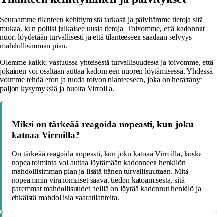
Seuraamme tilanteen kehittymistä tarkasti ja päivitämme tietoja sitä
mukaa, kun poliisi julkaisee uusia tietoja. Toivomme, että kadonnut
nuori löydetään turvallisesti ja että tilanteeseen saadaan selvyys
mahdollisimman pian.
Olemme kaikki vastuussa yhteisestä turvallisuudesta ja toivomme, että
jokainen voi osaltaan auttaa kadonneen nuoren löytämisessä. Yhdessä
voimme tehdä eron ja tuoda toivon tilanteeseen, joka on herättänyt
paljon kysymyksiä ja huolta Virroilla.
Miksi on tärkeää reagoida nopeasti, kun joku
katoaa Virroilla?
On tärkeää reagoida nopeasti, kun joku katoaa Virroilla, koska
nopea toiminta voi auttaa löytämään kadonneen henkilön
mahdollisimman pian ja lisätä hänen turvallisuuttaan. Mitä
nopeammin viranomaiset saavat tiedon katoamisesta, sitä
paremmat mahdollisuudet heillä on löytää kadonnut henkilö ja
ehkäistä mahdollisia vaaratilanteita.