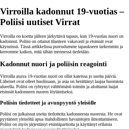
Virroilla kadonnut 19-vuotias –
Poliisi uutiset Virrat
Virroilla on koettu jälleen järkyttävä tapaus, kun 19-vuotias nuori on
kadonnut. Poliisi on ottanut tilanteen vakavasti ja etsinnät ovat
käynnissä. Tässä artikkelissa pureudumme tapaukseen tarkemmin ja
kerromme kaiken, mitä tähän mennessä tiedetään.
Kadonnut nuori ja poliisin reagointi
Virroilla asuva 19-vuotias nuori on ollut kateissa jo useita päiviä.
Läheiset ovat olleet huolissaan, ja asia on herättänyt laajaa huomiota
alueella. Poliisi on ryhtynyt välittömästi toimiin ja aloittanut laajat
etsinnät kadonneen nuoren löytämiseksi.
Poliisin tiedotteet ja avunpyyntö yleisölle
Poliisi on julkaissut useita tiedotteita kadonneesta nuoresta. He ovat
pyytäneet yleisöltä apua mahdollisten havaintojen ilmoittamiseen.
Poliisi on myös järjestänyt etsintäpartioita ja käyttänyt erilaisia