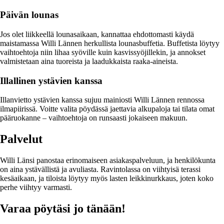
Päivän lounas
Jos olet liikkeellä lounasaikaan, kannattaa ehdottomasti käydä
maistamassa Willi Lännen herkullista lounasbuffetia. Buffetista löytyy
vaihtoehtoja niin lihaa syöville kuin kasvissyöjillekin, ja annokset
valmistetaan aina tuoreista ja laadukkaista raaka-aineista.
Illallinen ystävien kanssa
Illanvietto ystävien kanssa sujuu mainiosti Willi Lännen rennossa
ilmapiirissä. Voitte valita pöydässä jaettavia alkupaloja tai tilata omat
pääruokanne – vaihtoehtoja on runsaasti jokaiseen makuun.
Palvelut
Willi Länsi panostaa erinomaiseen asiakaspalveluun, ja henkilökunta
on aina ystävällistä ja avuliasta. Ravintolassa on viihtyisä terassi
kesäaikaan, ja tiloista löytyy myös lasten leikkinurkkaus, joten koko
perhe viihtyy varmasti.
Varaa pöytäsi jo tänään!