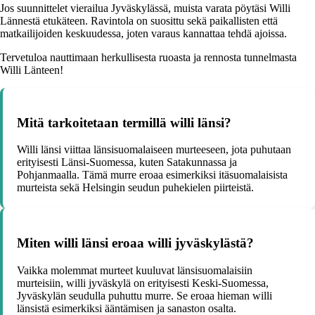
Jos suunnittelet vierailua Jyväskylässä, muista varata pöytäsi Willi
Lännestä etukäteen. Ravintola on suosittu sekä paikallisten että
matkailijoiden keskuudessa, joten varaus kannattaa tehdä ajoissa.
Tervetuloa nauttimaan herkullisesta ruoasta ja rennosta tunnelmasta
Willi Länteen!
Mitä tarkoitetaan termillä willi länsi?
Willi länsi viittaa länsisuomalaiseen murteeseen, jota puhutaan
erityisesti Länsi-Suomessa, kuten Satakunnassa ja
Pohjanmaalla. Tämä murre eroaa esimerkiksi itäsuomalaisista
murteista sekä Helsingin seudun puhekielen piirteistä.
Miten willi länsi eroaa willi jyväskylästä?
Vaikka molemmat murteet kuuluvat länsisuomalaisiin
murteisiin, willi jyväskylä on erityisesti Keski-Suomessa,
Jyväskylän seudulla puhuttu murre. Se eroaa hieman willi
länsistä esimerkiksi ääntämisen ja sanaston osalta.