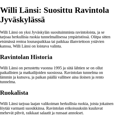
Willi Länsi: Suosittu Ravintola
Jyväskylässä
Willi Länsi on yksi Jyväskylän suosituimmista ravintoloista, ja se
tarjoaa herkullisia ruokia tunnelmallisessa ympäristössä. Olitpa sitten
etsimässä rentoa lounaspaikkaa tai paikkaa illanviettoon ystävien
kanssa, Willi Länsi on loistava valinta.
Ravintolan Historia
Willi Länsi on perustettu vuonna 1995 ja siitä lähtien se on ollut
paikallisten ja matkailijoiden suosiossa. Ravintolan tunnelma on
lämmin ja kutsuva, ja paikan päällä vallitsee aina iloinen ja rento
tunnelma.
Ruokalista
Willi Länsi tarjoaa laajan valikoiman herkullisia ruokia, joista jokainen
löytää varmasti suosikkinsa. Ravintolan erikoisuuksiin kuuluvat
mehevät pihvit, raikkaat salaatit ja runsaat annokset.