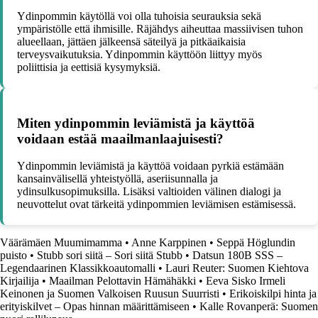
Ydinpommin käytöllä voi olla tuhoisia seurauksia sekä
ympäristölle että ihmisille. Räjähdys aiheuttaa massiivisen tuhon
alueellaan, jättäen jälkeensä säteilyä ja pitkäaikaisia
terveysvaikutuksia. Ydinpommin käyttöön liittyy myös
poliittisia ja eettisiä kysymyksiä.
Miten ydinpommin leviämistä ja käyttöä
voidaan estää maailmanlaajuisesti?
Ydinpommin leviämistä ja käyttöä voidaan pyrkiä estämään
kansainvälisellä yhteistyöllä, aseriisunnalla ja
ydinsulkusopimuksilla. Lisäksi valtioiden välinen dialogi ja
neuvottelut ovat tärkeitä ydinpommien leviämisen estämisessä.
Väärämäen Muumimamma
•
Anne Karppinen
•
Seppä Höglundin
puisto
•
Stubb sori siitä – Sori siitä Stubb
•
Datsun 180B SSS –
Legendaarinen Klassikkoautomalli
•
Lauri Reuter: Suomen Kiehtova
Kirjailija
•
Maailman Pelottavin Hämähäkki
•
Eeva Sisko Irmeli
Keinonen ja Suomen Valkoisen Ruusun Suurristi
•
Erikoiskilpi hinta ja
erityiskilvet – Opas hinnan määrittämiseen
•
Kalle Rovanperä: Suomen