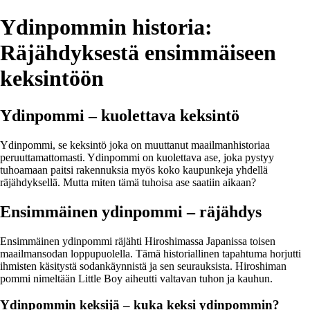
Ydinpommin historia:
Räjähdyksestä ensimmäiseen
keksintöön
Ydinpommi – kuolettava keksintö
Ydinpommi, se keksintö joka on muuttanut maailmanhistoriaa
peruuttamattomasti. Ydinpommi on kuolettava ase, joka pystyy
tuhoamaan paitsi rakennuksia myös koko kaupunkeja yhdellä
räjähdyksellä. Mutta miten tämä tuhoisa ase saatiin aikaan?
Ensimmäinen ydinpommi – räjähdys
Ensimmäinen ydinpommi räjähti Hiroshimassa Japanissa toisen
maailmansodan loppupuolella. Tämä historiallinen tapahtuma horjutti
ihmisten käsitystä sodankäynnistä ja sen seurauksista. Hiroshiman
pommi nimeltään Little Boy aiheutti valtavan tuhon ja kauhun.
Ydinpommin keksijä – kuka keksi ydinpommin?