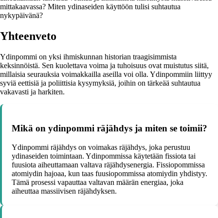
mittakaavassa? Miten ydinaseiden käyttöön tulisi suhtautua
nykypäivänä?
Yhteenveto
Ydinpommi on yksi ihmiskunnan historian traagisimmista
keksinnöistä. Sen kuolettava voima ja tuhoisuus ovat muistutus siitä,
millaisia seurauksia voimakkailla aseilla voi olla. Ydinpommiin liittyy
syviä eettisiä ja poliittisia kysymyksiä, joihin on tärkeää suhtautua
vakavasti ja harkiten.
Mikä on ydinpommi räjähdys ja miten se toimii?
Ydinpommi räjähdys on voimakas räjähdys, joka perustuu
ydinaseiden toimintaan. Ydinpommissa käytetään fissiota tai
fuusiota aiheuttamaan valtava räjähdysenergia. Fissiopommissa
atomiydin hajoaa, kun taas fuusiopommissa atomiydin yhdistyy.
Tämä prosessi vapauttaa valtavan määrän energiaa, joka
aiheuttaa massiivisen räjähdyksen.