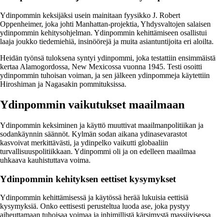
Ydinpommin keksijäksi usein mainitaan fyysikko J. Robert
Oppenheimer, joka johti Manhattan-projektia, Yhdysvaltojen salaisen
ydinpommin kehitysohjelman. Ydinpommin kehittämiseen osallistui
laaja joukko tiedemiehiä, insinöörejä ja muita asiantuntijoita eri aloilta.
Heidän työnsä tuloksena syntyi ydinpommi, joka testattiin ensimmäistä
kertaa Alamogordossa, New Mexicossa vuonna 1945. Testi osoitti
ydinpommin tuhoisan voiman, ja sen jälkeen ydinpommeja käytettiin
Hiroshiman ja Nagasakin pommituksissa.
Ydinpommin vaikutukset maailmaan
Ydinpommin keksiminen ja käyttö muuttivat maailmanpolitiikan ja
sodankäynnin säännöt. Kylmän sodan aikana ydinasevarastot
kasvoivat merkittävästi, ja ydinpelko vaikutti globaaliin
turvallisuuspolitiikkaan. Ydinpommi oli ja on edelleen maailmaa
uhkaava kauhistuttava voima.
Ydinpommin kehityksen eettiset kysymykset
Ydinpommin kehittämisessä ja käytössä herää lukuisia eettisiä
kysymyksiä. Onko eettisesti perusteltua luoda ase, joka pystyy
aiheuttamaan tuhoisaa voimaa ja inhimillistä kärsimystä massiivisessa