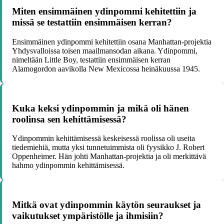
Miten ensimmäinen ydinpommi kehitettiin ja
missä se testattiin ensimmäisen kerran?
Ensimmäinen ydinpommi kehitettiin osana Manhattan-projektia
Yhdysvalloissa toisen maailmansodan aikana. Ydinpommi,
nimeltään Little Boy, testattiin ensimmäisen kerran
Alamogordon aavikolla New Mexicossa heinäkuussa 1945.
Kuka keksi ydinpommin ja mikä oli hänen
roolinsa sen kehittämisessä?
Ydinpommin kehittämisessä keskeisessä roolissa oli useita
tiedemiehiä, mutta yksi tunnetuimmista oli fyysikko J. Robert
Oppenheimer. Hän johti Manhattan-projektia ja oli merkittävä
hahmo ydinpommin kehittämisessä.
Mitkä ovat ydinpommin käytön seuraukset ja
vaikutukset ympäristölle ja ihmisiin?