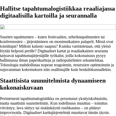
Hallitse tapahtumalogistiikkaa reaaliajassa
digitaalisilla kartoilla ja seurannalla
Suurten tapahtumien – kuten festivaalien, urheilutapahtumien tai
konferenssien – järjestäminen on monimutkainen palapeli. Missä ovat
toimittajat? Milloin kalusto saapuu? Kuinka varmistetaan, että yleisö
löytää helposti perille? Digitaaliset kartat ja reaaliaikainen seuranta
tarjoavat tapahtumajärjestäjille työkalut, joilla kokonaisuus pysyy
hallinnassa ilman paperikarttoja ja radiopuhelinten sekamelskaa.
Teknologia mahdollistaa nopean reagoinnin, resurssien optimoinnin ja
sujuvamman kokemuksen niin osallistujille kuin henkilökunnallekin.
Staattisista suunnitelmista dynaamiseen
kokonaiskuvaan
Perinteisesti tapahtumalogistiikka on perustunut yksityiskohtaisiin,
mutta staattisiin suunnitelmiin. Kun todellisuus muuttuu – toimitus
viivästyy, lava siirtyy tai sisäänkäynti ruuhkautuu – on pitänyt
improvisoida. Digitaaliset karttajärjestelmät muuttavat tämän täysin.