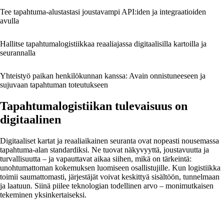
Tee tapahtuma-alustastasi joustavampi API:iden ja integraatioiden
avulla
Hallitse tapahtumalogistiikkaa reaaliajassa digitaalisilla kartoilla ja
seurannalla
Yhteistyö paikan henkilökunnan kanssa: Avain onnistuneeseen ja
sujuvaan tapahtuman toteutukseen
Tapahtumalogistiikan tulevaisuus on
digitaalinen
Digitaaliset kartat ja reaaliaikainen seuranta ovat nopeasti nousemassa
tapahtuma-alan standardiksi. Ne tuovat näkyvyyttä, joustavuutta ja
turvallisuutta – ja vapauttavat aikaa siihen, mikä on tärkeintä:
unohtumattoman kokemuksen luomiseen osallistujille. Kun logistiikka
toimii saumattomasti, järjestäjät voivat keskittyä sisältöön, tunnelmaan
ja laatuun. Siinä piilee teknologian todellinen arvo – monimutkaisen
tekeminen yksinkertaiseksi.