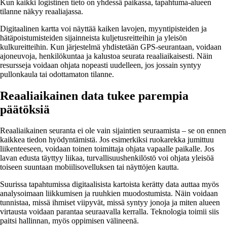
Kun kaikki logistinen tieto on yhdessä paikassa, tapahtuma-alueen
tilanne näkyy reaaliajassa.
Digitaalinen kartta voi näyttää kaiken lavojen, myyntipisteiden ja
hätäpoistumisteiden sijainneista kuljetusreitteihin ja yleisön
kulkureitteihin. Kun järjestelmä yhdistetään GPS-seurantaan, voidaan
ajoneuvoja, henkilökuntaa ja kalustoa seurata reaaliaikaisesti. Näin
resursseja voidaan ohjata nopeasti uudelleen, jos jossain syntyy
pullonkaula tai odottamaton tilanne.
Reaaliaikainen data tukee parempia
päätöksiä
Reaaliaikainen seuranta ei ole vain sijaintien seuraamista – se on ennen
kaikkea tiedon hyödyntämistä. Jos esimerkiksi ruokarekka jumittuu
liikenteeseen, voidaan toinen toimittaja ohjata vapaalle paikalle. Jos
lavan edusta täyttyy liikaa, turvallisuushenkilöstö voi ohjata yleisöä
toiseen suuntaan mobiilisovelluksen tai näyttöjen kautta.
Suurissa tapahtumissa digitaalisista kartoista kerätty data auttaa myös
analysoimaan liikkumisen ja ruuhkien muodostumista. Näin voidaan
tunnistaa, missä ihmiset viipyvät, missä syntyy jonoja ja miten alueen
virtausta voidaan parantaa seuraavalla kerralla. Teknologia toimii siis
paitsi hallinnan, myös oppimisen välineenä.