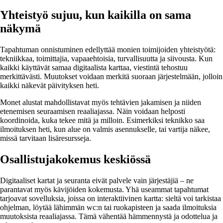
Yhteistyö sujuu, kun kaikilla on sama
näkymä
Tapahtuman onnistuminen edellyttää monien toimijoiden yhteistyötä:
tekniikkaa, toimittajia, vapaaehtoisia, turvallisuutta ja siivousta. Kun
kaikki käyttävät samaa digitaalista karttaa, viestintä tehostuu
merkittävästi. Muutokset voidaan merkitä suoraan järjestelmään, jolloin
kaikki näkevät päivityksen heti.
Monet alustat mahdollistavat myös tehtävien jakamisen ja niiden
etenemisen seuraamisen reaaliajassa. Näin voidaan helposti
koordinoida, kuka tekee mitä ja milloin. Esimerkiksi teknikko saa
ilmoituksen heti, kun alue on valmis asennukselle, tai vartija näkee,
missä tarvitaan lisäresursseja.
Osallistujakokemus keskiössä
Digitaaliset kartat ja seuranta eivät palvele vain järjestäjiä – ne
parantavat myös kävijöiden kokemusta. Yhä useammat tapahtumat
tarjoavat sovelluksia, joissa on interaktiivinen kartta: sieltä voi tarkistaa
ohjelman, löytää lähimmän wc:n tai ruokapisteen ja saada ilmoituksia
muutoksista reaaliajassa. Tämä vähentää hämmennystä ja odottelua ja