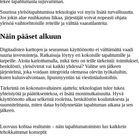
tekee tapahtumasta sujuvamman.
Suurissa yleisötapahtumissa teknologia voi myös lisätä turvallisuutta.
Jos jokin alue ruuhkautuu liikaa, järjestäjät voivat nopeasti ohjata
yleisöä vaihtoehtoisille reiteille ja välttää vaaratilanteita.
Näin pääset alkuun
Digitaalisten karttojen ja seurannan käyttöönotto ei välttämättä vaadi
suuria investointeja. Ratkaisuja löytyy eri kokoisille tapahtumille ja
tarpeille. Aloita kartoittamalla, mikä tieto on teille tärkeintä: toimitukset,
henkilöstö, yleisövirrat vai kaikki yhdessä? Valitse sen jälkeen
järjestelmä, joka voidaan integroida olemassa oleviin työkaluihin,
kuten kulunvalvontaan, lipunmyyntiin tai viestintäalustoihin.
Tärkeintä on kokonaisvaltainen ajattelu: teknologian tulee tukea
yhteistyötä ja päätöksentekoa, ei lisätä monimutkaisuutta. Hyvä
käyttöönotto alkaa selkeistä rooleista, henkilöstön koulutuksesta ja
suunnitelmasta, miten dataa hyödynnetään tapahtuman aikana ja sen
jälkeen.
Luovuus kohtaa realismin – näin tapahtumatoimisto luo kaikkein
tehokkaimmat konseptit