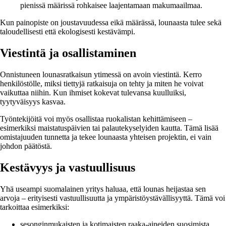
pienissä määrissä rohkaisee laajentamaan makumaailmaa.
Kun painopiste on joustavuudessa eikä määrässä, lounaasta tulee sekä
taloudellisesti että ekologisesti kestävämpi.
Viestintä ja osallistaminen
Onnistuneen lounasratkaisun ytimessä on avoin viestintä. Kerro
henkilöstölle, miksi tiettyjä ratkaisuja on tehty ja miten he voivat
vaikuttaa niihin. Kun ihmiset kokevat tulevansa kuulluiksi,
tyytyväisyys kasvaa.
Työntekijöitä voi myös osallistaa ruokalistan kehittämiseen –
esimerkiksi maistatuspäivien tai palautekyselyiden kautta. Tämä lisää
omistajuuden tunnetta ja tekee lounaasta yhteisen projektin, ei vain
johdon päätöstä.
Kestävyys ja vastuullisuus
Yhä useampi suomalainen yritys haluaa, että lounas heijastaa sen
arvoja – erityisesti vastuullisuutta ja ympäristöystävällisyyttä. Tämä voi
tarkoittaa esimerkiksi:
sesonginmukaisten ja kotimaisten raaka-aineiden suosimista