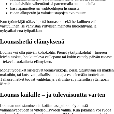
ruokahävikin vähentämistä paremmalla suunnittelulla
kasvispainotteisten vaihtoehtojen lisäämistä
ruoan alkuperän ja valmistustapojen avoimuutta
Kun työntekijät näkevät, että lounas on sekä herkullinen että
vastuullinen, se vahvistaa yrityksen mainetta huolehtivana ja
nykyaikaisena työpaikkana.
Lounashetki elämyksenä
Lounas voi olla päivän kohokohta. Pienet yksityiskohdat – tuoreen
leivän tuoksu, houkutteleva esillepano tai kokin esittely päivän ruoasta
– tekevät ruokailusta elämyksen.
Monet työpaikat järjestävät teemaviikkoja, joissa tutustutaan eri maiden
makuihin, tai kutsuvat paikallisia tuottajia esittelemään tuotteitaan.
Tällaiset hetket tuovat vaihtelua ja vahvistavat yhteisöllisyyttä ruoan
äärellä.
Lounas kaikille – ja tulevaisuutta varten
Lounaan uudistaminen tarkoittaa tasapainon löytämistä
valinnanvapauden ja yhteisöllisyyden välillä. Kun jokainen voi syödä