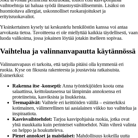
vaihtoehtoja tai haluaa syödä ilmastoystävällisemmin. Lisäksi on
huomioitava allergiat, uskonnolliset ruokarajoitukset ja
erityisruokavaliot.
Yksinkertainen kysely tai keskustelu henkilöstön kanssa voi antaa
arvokasta tietoa. Tavoitteena ei ole miellyttää kaikkia täydellisesti, vaan
luoda valikoima, jossa jokainen löytää jotakin itselleen sopivaa.
Vaihtelua ja valinnanvapautta käytännössä
Valinnanvapaus ei tarkoita, että tarjolla pitäisi olla kymmeniä eri
ruokia. Kyse on fiksusta rakenteesta ja joustavista ratkaisuista.
Esimerkiksi:
Rakenna itse -konsepti:
Anna työntekijöiden koota oma
salaattinsa, keittolautasensa tai lämpimän annoksensa eri
proteiineista, kasviksista ja lisukkeista.
Teemapäivät:
Vaihtele eri keittiöiden välillä – esimerkiksi
kotimainen, välimerellinen tai aasialainen viikko tuo vaihtelua ja
inspiraatiota.
Kasvisvaihtoehdot:
Tarjoa kasvipohjaisia ruokia, jotka ovat
yhtä maukkaita kuin perinteiset vaihtoehdot. Näin vihreä valinta
on helppo ja houkutteleva.
Pienet annokset ja maistiaiset:
Mahdollisuus kokeilla uutta