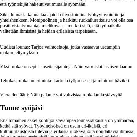
että työntekijät hakeutuvat muualle syömään.
Siksi lounasta kannattaa ajatella investointina työhyvinvointiin ja
yhteishenkeen. Monipuolinen ja harkittu ruokailuratkaisu voi olla osa
positiivista työnantajamielikuvaa – merkki siitä, että työpaikalla
välitetään ihmisistä ja heidän erilaisista tarpeistaan.
Uudista lounas: Tarjoa vaihtoehtoja, jotka vastaavat useampiin
makumieltymyksiin
Yksi ruokakonsepti – useita sijainteja: Näin varmistat tasaisen laadun
Tehokas ruokalan toiminta: kartoita työprosessit ja minimoi hävikki
Vieraiden ääni: Näin palaute voi vahvistaa ruokalan kestävyyttä
Tunne syöjäsi
Ensimmäinen askel kohti joustavampaa lounasratkaisua on ymmärtää,
ketkä sitä syövät. Työyhteisöissä on usein eri-ikäisiä, eri
kulttuuritaustoista tulevia ja erilaisia ruokavalioita noudattavia ihmisiä.
Joku arvostaa perinteistä kotiruokaa, toinen etsii kasvipohjaisia