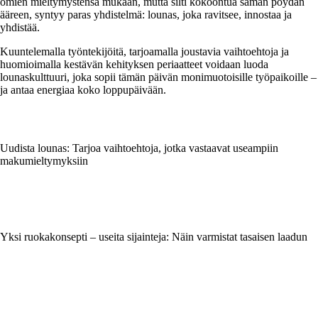
omien mieltymystensä mukaan, mutta silti kokoontua saman pöydän
ääreen, syntyy paras yhdistelmä: lounas, joka ravitsee, innostaa ja
yhdistää.
Kuuntelemalla työntekijöitä, tarjoamalla joustavia vaihtoehtoja ja
huomioimalla kestävän kehityksen periaatteet voidaan luoda
lounaskulttuuri, joka sopii tämän päivän monimuotoisille työpaikoille –
ja antaa energiaa koko loppupäivään.
Uudista lounas: Tarjoa vaihtoehtoja, jotka vastaavat useampiin
makumieltymyksiin
Yksi ruokakonsepti – useita sijainteja: Näin varmistat tasaisen laadun