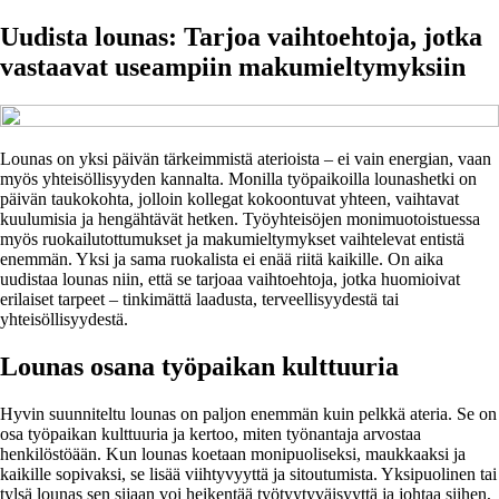
Uudista lounas: Tarjoa vaihtoehtoja, jotka
vastaavat useampiin makumieltymyksiin
Lounas on yksi päivän tärkeimmistä aterioista – ei vain energian, vaan
myös yhteisöllisyyden kannalta. Monilla työpaikoilla lounashetki on
päivän taukokohta, jolloin kollegat kokoontuvat yhteen, vaihtavat
kuulumisia ja hengähtävät hetken. Työyhteisöjen monimuotoistuessa
myös ruokailutottumukset ja makumieltymykset vaihtelevat entistä
enemmän. Yksi ja sama ruokalista ei enää riitä kaikille. On aika
uudistaa lounas niin, että se tarjoaa vaihtoehtoja, jotka huomioivat
erilaiset tarpeet – tinkimättä laadusta, terveellisyydestä tai
yhteisöllisyydestä.
Lounas osana työpaikan kulttuuria
Hyvin suunniteltu lounas on paljon enemmän kuin pelkkä ateria. Se on
osa työpaikan kulttuuria ja kertoo, miten työnantaja arvostaa
henkilöstöään. Kun lounas koetaan monipuoliseksi, maukkaaksi ja
kaikille sopivaksi, se lisää viihtyvyyttä ja sitoutumista. Yksipuolinen tai
tylsä lounas sen sijaan voi heikentää työtyytyväisyyttä ja johtaa siihen,