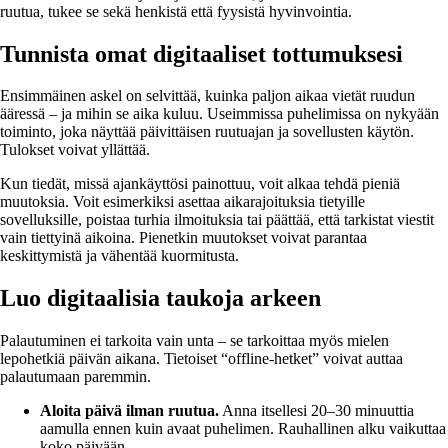
ruutua, tukee se sekä henkistä että fyysistä hyvinvointia.
Tunnista omat digitaaliset tottumuksesi
Ensimmäinen askel on selvittää, kuinka paljon aikaa vietät ruudun
ääressä – ja mihin se aika kuluu. Useimmissa puhelimissa on nykyään
toiminto, joka näyttää päivittäisen ruutuajan ja sovellusten käytön.
Tulokset voivat yllättää.
Kun tiedät, missä ajankäyttösi painottuu, voit alkaa tehdä pieniä
muutoksia. Voit esimerkiksi asettaa aikarajoituksia tietyille
sovelluksille, poistaa turhia ilmoituksia tai päättää, että tarkistat viestit
vain tiettyinä aikoina. Pienetkin muutokset voivat parantaa
keskittymistä ja vähentää kuormitusta.
Luo digitaalisia taukoja arkeen
Palautuminen ei tarkoita vain unta – se tarkoittaa myös mielen
lepohetkiä päivän aikana. Tietoiset “offline-hetket” voivat auttaa
palautumaan paremmin.
Aloita päivä ilman ruutua.
Anna itsellesi 20–30 minuuttia
aamulla ennen kuin avaat puhelimen. Rauhallinen alku vaikuttaa
koko päivään.