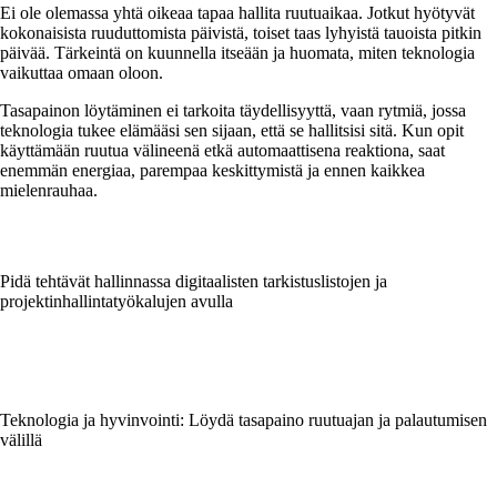
Ei ole olemassa yhtä oikeaa tapaa hallita ruutuaikaa. Jotkut hyötyvät
kokonaisista ruuduttomista päivistä, toiset taas lyhyistä tauoista pitkin
päivää. Tärkeintä on kuunnella itseään ja huomata, miten teknologia
vaikuttaa omaan oloon.
Tasapainon löytäminen ei tarkoita täydellisyyttä, vaan rytmiä, jossa
teknologia tukee elämääsi sen sijaan, että se hallitsisi sitä. Kun opit
käyttämään ruutua välineenä etkä automaattisena reaktiona, saat
enemmän energiaa, parempaa keskittymistä ja ennen kaikkea
mielenrauhaa.
Pidä tehtävät hallinnassa digitaalisten tarkistuslistojen ja
projektinhallintatyökalujen avulla
Teknologia ja hyvinvointi: Löydä tasapaino ruutuajan ja palautumisen
välillä