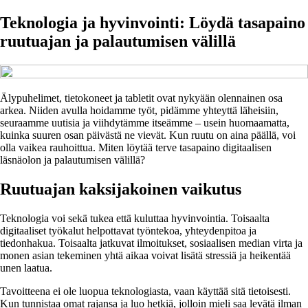
Teknologia ja hyvinvointi: Löydä tasapaino
ruutuajan ja palautumisen välillä
Älypuhelimet, tietokoneet ja tabletit ovat nykyään olennainen osa
arkea. Niiden avulla hoidamme työt, pidämme yhteyttä läheisiin,
seuraamme uutisia ja viihdytämme itseämme – usein huomaamatta,
kuinka suuren osan päivästä ne vievät. Kun ruutu on aina päällä, voi
olla vaikea rauhoittua. Miten löytää terve tasapaino digitaalisen
läsnäolon ja palautumisen välillä?
Ruutuajan kaksijakoinen vaikutus
Teknologia voi sekä tukea että kuluttaa hyvinvointia. Toisaalta
digitaaliset työkalut helpottavat työntekoa, yhteydenpitoa ja
tiedonhakua. Toisaalta jatkuvat ilmoitukset, sosiaalisen median virta ja
monen asian tekeminen yhtä aikaa voivat lisätä stressiä ja heikentää
unen laatua.
Tavoitteena ei ole luopua teknologiasta, vaan käyttää sitä tietoisesti.
Kun tunnistaa omat rajansa ja luo hetkiä, jolloin mieli saa levätä ilman