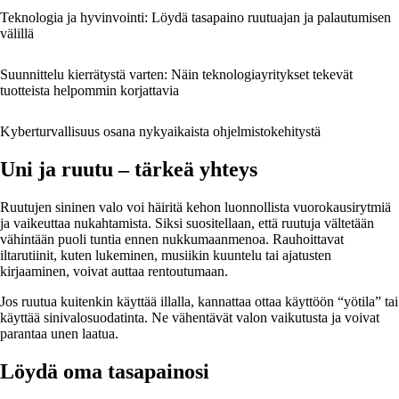
Teknologia ja hyvinvointi: Löydä tasapaino ruutuajan ja palautumisen
välillä
Suunnittelu kierrätystä varten: Näin teknologiayritykset tekevät
tuotteista helpommin korjattavia
Kyberturvallisuus osana nykyaikaista ohjelmistokehitystä
Uni ja ruutu – tärkeä yhteys
Ruutujen sininen valo voi häiritä kehon luonnollista vuorokausirytmiä
ja vaikeuttaa nukahtamista. Siksi suositellaan, että ruutuja vältetään
vähintään puoli tuntia ennen nukkumaanmenoa. Rauhoittavat
iltarutiinit, kuten lukeminen, musiikin kuuntelu tai ajatusten
kirjaaminen, voivat auttaa rentoutumaan.
Jos ruutua kuitenkin käyttää illalla, kannattaa ottaa käyttöön “yötila” tai
käyttää sinivalosuodatinta. Ne vähentävät valon vaikutusta ja voivat
parantaa unen laatua.
Löydä oma tasapainosi