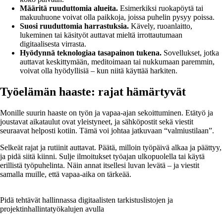
Määritä ruuduttomia alueita.
Esimerkiksi ruokapöytä tai
makuuhuone voivat olla paikkoja, joissa puhelin pysyy poissa.
Suosi ruuduttomia harrastuksia.
Kävely, ruoanlaitto,
lukeminen tai käsityöt auttavat mieltä irrottautumaan
digitaalisesta virrasta.
Hyödynnä teknologiaa tasapainon tukena.
Sovellukset, jotka
auttavat keskittymään, meditoimaan tai nukkumaan paremmin,
voivat olla hyödyllisiä – kun niitä käyttää harkiten.
Työelämän haaste: rajat hämärtyvät
Monille suurin haaste on työn ja vapaa-ajan sekoittuminen. Etätyö ja
joustavat aikataulut ovat yleistyneet, ja sähköpostit sekä viestit
seuraavat helposti kotiin. Tämä voi johtaa jatkuvaan “valmiustilaan”.
Selkeät rajat ja rutiinit auttavat. Päätä, milloin työpäivä alkaa ja päättyy,
ja pidä siitä kiinni. Sulje ilmoitukset työajan ulkopuolella tai käytä
erillistä työpuhelinta. Näin annat itsellesi luvan levätä – ja viestit
samalla muille, että vapaa-aika on tärkeää.
Pidä tehtävät hallinnassa digitaalisten tarkistuslistojen ja
projektinhallintatyökalujen avulla